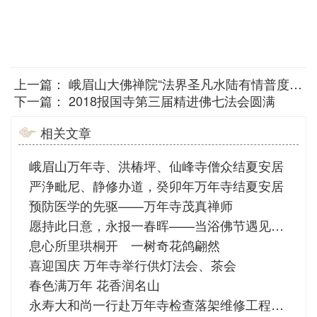
上一篇：
峨眉山大佛禅院“法界圣凡水陆有情普度大斋胜会”洒净开坛
下一篇：
2018报国寺第三届精进佛七法会圆满
相关文章
峨眉山万年寺、洪椿坪、仙峰寺僧众结夏安居
严浄毗尼、静修办道，癸卯年万年寺结夏安居
预防医学的先驱——万年寺茂真禅师
愿持此日意，永报一春晖——当浴佛节遇见母亲节
息心所里珙桐开 一树奇花鸽翩然
喜迎国庆 万年寺举行供灯法会、茶会
春色满万年 花香润名山
永寿大和尚一行赴万年寺检查落架维修工程施工进展情况