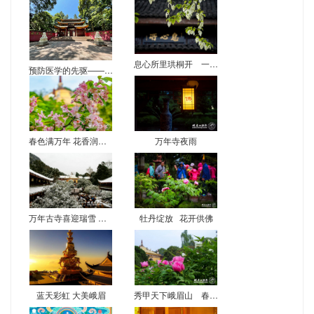
息心所里珙桐开 一树奇花鸽翩然
预防医学的先驱——万年寺茂真禅师
春色满万年 花香润名山
万年寺夜雨
万年古寺喜迎瑞雪 银色世界秀甲天下
牡丹绽放 花开供佛
蓝天彩虹 大美峨眉
秀甲天下峨眉山 春来万年牡丹艳