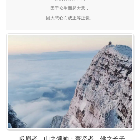
因于众生而起大悲，
因大悲心而成正等正觉。
峨眉者，山之领袖；普贤者，佛之长子。