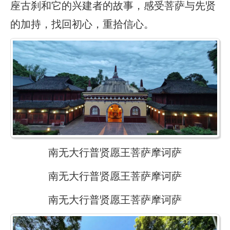
座古刹和它的兴建者的故事，感受菩萨与先贤
的加持，找回初心，重拾信心。
南无大行普贤愿王菩萨摩诃萨
南无大行普贤愿王菩萨摩诃萨
南无大行普贤愿王菩萨摩诃萨