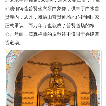
都购铜铸造普贤坐六牙白象像，供奉于白水普
贤寺内，从此，峨眉山普贤道场地位得到国家
正式承认，而万年寺也就成了普贤道场的核
心。然而，茂真禅师的贡献还不仅限于兴建普
贤道场。