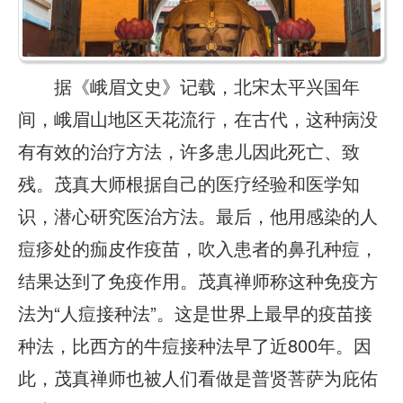
据《峨眉文史》记载，北宋太平兴国年
间，峨眉山地区天花流行，在古代，这种病没
有有效的治疗方法，许多患儿因此死亡、致
残。茂真大师根据自己的医疗经验和医学知
识，潜心研究医治方法。最后，他用感染的人
痘疹处的痂皮作疫苗，吹入患者的鼻孔种痘，
结果达到了免疫作用。茂真禅师称这种免疫方
法为“人痘接种法”。这是世界上最早的疫苗接
种法，比西方的牛痘接种法早了近800年。因
此，茂真禅师也被人们看做是普贤菩萨为庇佑