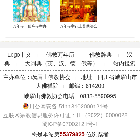
万年寺、仙峰寺举办供天法会、祈福法会喜迎元宵佳节
万年寺举行上普供法会
Logo十义
佛教万年历
佛教辞典
汉
|
|
|
典
大词典（英、汉、德、俄等）
站内搜索
|
|
主办单位：峨眉山佛教协会
地址：四川省峨眉山市
|
大佛禅院
邮编：614200
|
峨眉山佛教协会电话：0833-5590995
川公网安备 51118102000121号
互联网宗教信息服务许可证：川（2022）0000028
蜀ICP备07002121号-1
您是本站第
位浏览者
55379825