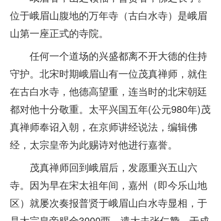
位于峨眉山腹地的万年寺（古白水寺）是峨眉
山第一座正式的寺院。
任何一个道场的兴盛都离不开大德的住持
守护。北宋时期峨眉山有一位茂真禅师，就住
在古白水寺，他德高望重，连当时的北宋朝廷
都对他十分敬重。太平兴国五年(公元980年)茂
真禅师奉诏入朝，在京师讲经说法，编辑佛
经，太宗皇帝为此赐诗对他进行嘉誉。
茂真禅师回到峨眉后，发愿重兴五山六
寺。因为早在宋太祖年间，嘉州（即今乐山地
区）就屡次奏报普贤于峨眉山白水寺显相，于
是太宗皇帝赐金3000两，遣大夫张仁赞，于成