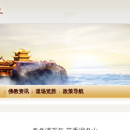
佛教资讯
道场览胜
政策导航
|
|
|