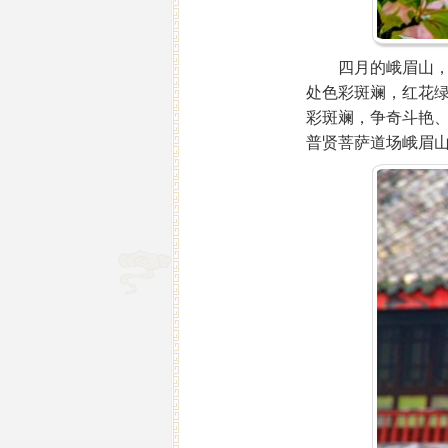
四月的峨眉山，春
处色彩斑斓，红花
彩斑斓，争奇斗艳、
普贤菩萨道场峨眉