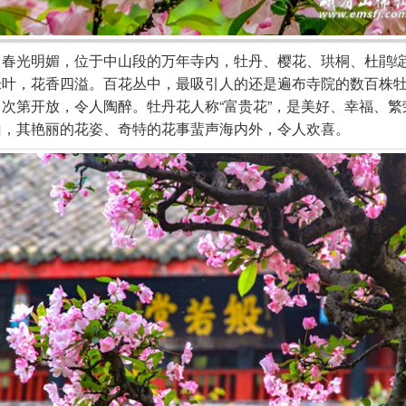
光明媚，位于中山段的万年寺内，牡丹、樱花、珙桐、杜鹃绽
绿叶，花香四溢。百花丛中，最吸引人的还是遍布寺院的数百株
次第开放，令人陶醉。牡丹花人称“富贵花”，是美好、幸福、繁
山，其艳丽的花姿、奇特的花事蜚声海内外，令人欢喜。