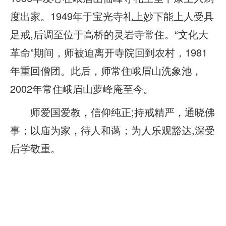
度出家。1949年于宝光寺礼上妙下能上人受具
足戒,后调至位于高桥的灵岩寺常住。“文化大
革命”期间，师被迫离开寺院回到农村，1981
年重回僧团。此后，师常住峨眉山洗象池，
2002年常住峨眉山萝峰庵至今。
师爱国爱教，信仰纯正;持戒精严，通晓佛
事；以庙为家，待人和蔼；为人乐观豁达,深受
后学敬重。