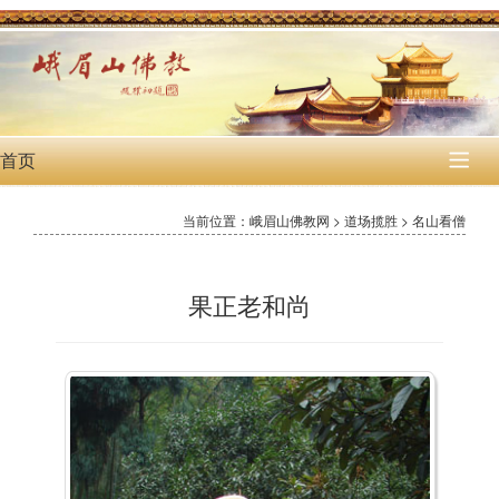
首页

当前位置：峨眉山佛教网 > 道场揽胜 > 名山看僧
果正老和尚