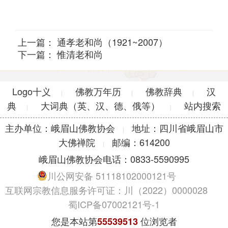
上一篇：
通孝老和尚（1921~2007）
下一篇：
惟清老和尚
Logo十义
佛教万年历
佛教辞典
汉
|
|
|
典
大词典（英、汉、德、俄等）
站内搜索
|
|
主办单位：峨眉山佛教协会
地址：四川省峨眉山市
|
大佛禅院
邮编：614200
|
峨眉山佛教协会电话：0833-5590995
川公网安备 51118102000121号
互联网宗教信息服务许可证：川（2022）0000028
蜀ICP备07002121号-1
您是本站第
位浏览者
55539513