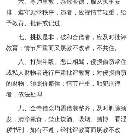
六、尊师重教，恭敬耆德，服从执事安
排，遵守殿堂秩序，违者，应视情节轻重，给
予教育、批评或记过。
七、挑拨是非，破和合僧者，应及时批评
教育；情节严重而又屡教不改者，不共住。
八、打架斗殴、恶口相骂，侵损偷窃常住
或私人财物者进行严肃批评教育；对侵损偷窃
的财物，须照价赔偿；情节严重，触犯刑律
者，依法处理。
九、全寺僧众均需僧装整齐，及时剃除须
发，清净素食，禁止饮酒、吸烟、赌博、看淫
秽书刊，如有不遵，经批评教育而屡教不改