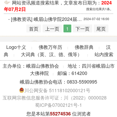
网站资讯频道搜索结果，文章发布日期为：
2024
年07月2日
搜索出结果共1条。
[佛教资讯]
峨眉山佛学院2024届毕业典礼圆满
2024-07-02 16:00
首页
上一页
1
下一页
尾页
Logo十义
佛教万年历
佛教辞典
汉
|
|
|
典
大词典（英、汉、德、俄等）
站内搜索
|
|
主办单位：峨眉山佛教协会
地址：四川省峨眉山市
|
大佛禅院
邮编：614200
|
峨眉山佛教协会电话：0833-5590995
川公网安备 51118102000121号
互联网宗教信息服务许可证：川（2022）0000028
蜀ICP备07002121号-1
您是本站第
位浏览者
55274536