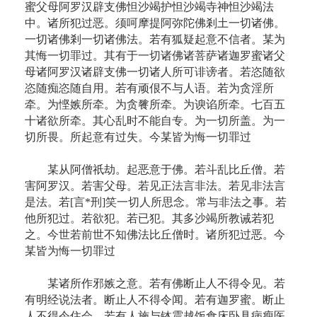
蜜父母阿罗汉辟支佛怛沙竭护怛沙竭寺神怛沙竭法
中。诸所犯过恶。须呵摩提阿弥陀佛剎土一切诸佛。
一切诸佛剎一切诸佛法。若有狐疑起意不信者。某为
其悔一切罪过。其有于一切诸佛诸菩萨诸迦罗蜜诸父
母诸阿罗汉诸辟支佛一切诸人所可诽谤者。若恣随欲
恣随痴恣随自用。若有顽佷不与人语。若为贪淫所
牵。为悭嫉所牵。为贪餮所牵。为谀谄所牵。七百五
十诸欲所牵。其心乱时不能自专。为一切所盖。为一
切所畏。所起意有过失。今某皆为悔一切罪过
某从阿僧祇劫。起恶意于佛。若斗乱比丘僧。若
害阿罗汉。若害父母。若见正法言非法。若见非法言
是法。若
[
言
*
刑
]
笑一切人所思念。常与非法之事。若
他所犯过。若欲犯。若已犯。其多沙竭所教诫若犯
之。今世若前世不知佛法比丘僧时。诸所犯过恶。今
某皆为悔一切罪过
某诸所作邪嫉之意。若有佛断止人不得令见。若
有明经说法者。断止人不得令闻。若有迦罗蜜。断止
人不得令住会。若有人施与钵震越饭食床卧具病瘦医