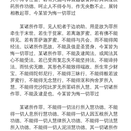
药所作功德。呵止人不得令与。作无央数不止。展转
相教起罪。今某皆为悔一切罪过
某诸所作罪。见人犯者于边劝助。用是故为罪所
牵生于末世。若生于贫家。若离迦罗蜜。若有佛不能
得见。若有菩萨迦罗蜜。不能得与共会。而不能得闻
经法。以诸所作恶故。不能及值是圣贤身。今某皆为
悔一切罪过。某诸所作罪。不能及逮闻法。或闻法其
心不能受法。若已受而复忘失不能坚持法。不能谛持
法。而怯劣无瞻。其形色不能致得端政。所生常少财
宝。不能得陀邻尼行。不能得三昧行。不能得般若波
罗蜜行。不能得无念慧行。不能得沤和拘舍罗所入
慧。不能得兜沙陀比罗无所罣碍所入慧。其一切诸所
作罪。不能及逮是也。今某皆为悔一切罪过
某诸所作罪。不能得一切法行所入慧功德。不能
得一切人意所行慧功德。不能得一切人因五根所入慧
功德。不能得一切人慧律所入功德。不能得一切法慧
所入功德。不能得一切人泥洹慧功德。其一切诸所作