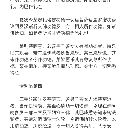
礼。为已作礼也
复次今某愿礼诸佛功德一切诸菩萨诸迦罗蜜功德
诸阿罗汉诸辟支佛功德及十方一切人所作功德。如诸
佛所知。如是者所当礼诸功德为悉礼也
是则菩萨慧。若善男子善女人有是功德者。愿乐
助其欢喜。若有逮佛慧者所当愿乐。某已愿乐也。其
未作功德者今作功德。某皆愿乐其有尊复尊所作功
德。某亦愿乐。持某所作愿乐功德。令十方一切皆悉
得也
请劝品第四
三曼陀跋陀罗菩萨言。善男子善女人求菩萨道
者。当作是请劝。某至心请劝一切诸佛。今现在佛阿
耨多罗三耶三菩及至阿惟三佛。其已成悉等知未转法
轮者。某请劝诸佛转于法轮。今诸佛所转法轮者。以
用请劝故。所说经法。令一切人各得其所。悉令安