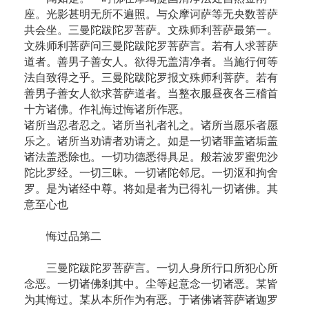
座。光影甚明无所不遍照。与众摩诃萨等无央数菩萨
共会坐。三曼陀跋陀罗菩萨。文殊师利菩萨最第一。
文殊师利菩萨问三曼陀跋陀罗菩萨言。若有人求菩萨
道者。善男子善女人。欲得无盖清净者。当施行何等
法自致得之乎。三曼陀跋陀罗报文殊师利菩萨。若有
善男子善女人欲求菩萨道者。当整衣服昼夜各三稽首
十方诸佛。作礼悔过悔诸所作恶。
诸所当忍者忍之。诸所当礼者礼之。诸所当愿乐者愿
乐之。诸所当劝请者劝请之。如是一切诸罪盖诸垢盖
诸法盖悉除也。一切功德悉得具足。般若波罗蜜兜沙
陀比罗经。一切三昧。一切诸陀邻尼。一切沤和拘舍
罗。是为诸经中尊。将如是者为已得礼一切诸佛。其
意至心也
悔过品第二
三曼陀跋陀罗菩萨言。一切人身所行口所犯心所
念恶。一切诸佛剎其中。尘等起意念一切诸恶。某皆
为其悔过。某从本所作为有恶。于诸佛诸菩萨诸迦罗