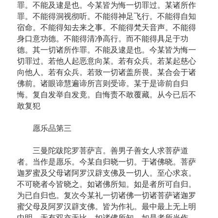
罪。不能及逮是也。今某皆为悔一切罪过。某诸所作
罪。不能得洞视彻听。不能得神足飞行。不能得自知
宿命。不能得知去来之事。不能得梵天音声。不能得
身口意功德。不能得清净高行。而不能得具足于功
德。其一切诸所作罪。不能及逮是也。今某皆为悔一
切罪过。若他人起恶意向某。若有众兵。若某起慈心
向他人。若有众兵。若致一切诸盖所畏。某合会于诸
佛前。诸眼谛慧遍谛所言则受谛。某于是谛前自归
悔。复自发举自发竟。自悔责不敢覆藏。从今已后不
敢复犯
愿乐品第三
三曼陀跋陀罗菩萨言。善男子善女人求菩萨道
者。当作是愿乐。今某自归晓一切。于诸佛晓。菩萨
迦罗蜜及父母诸阿罗汉辟支佛及一切人。至心求哀。
不可晓者今皆晓之。如诸佛所知。如是者所可自归。
为已自归也。复次今某礼一切诸佛一切诸菩萨诸迦罗
蜜父母及阿罗汉辟支佛。皆为作礼。最中最上无上明
中明。无有双亦无比。如诸佛所知。如是者所当作