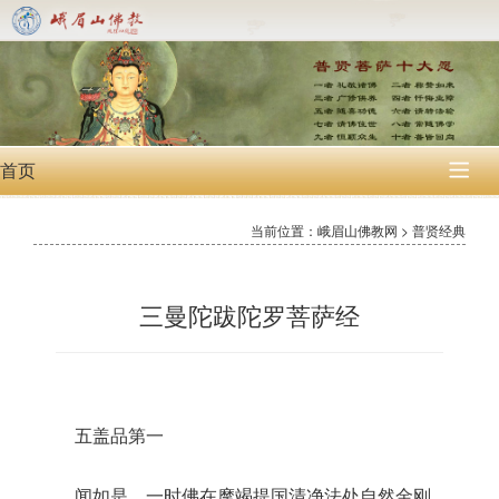
首页

当前位置：峨眉山佛教网 > 普贤经典
三曼陀跋陀罗菩萨经
五盖品第一
闻如是。一时佛在摩竭提国清净法处自然金刚