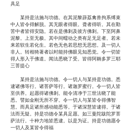
具足
某持是法施与功德。在其泥黎薜荔禽兽拘系缚束
中人皆令得解脱。其无眼者得眼。聋者得听。其在勤
苦中者皆得安隐。若在是佛剎及彼方佛剎。下至阿鼻
泥黎。上至无极。其中间蠕动之类有足无足者。若未
来若软生若化生。若色无色若思想无思想。及一切人
非人。转相猗著者以时能持佛眼见知悉觉。令一切皆
得人形入于佛道。闻法悉晓了受。皆得阿耨多罗三耶
三菩提心
某持是法施与功德。令一切人与某持是功德。悉
逮诸佛等行。诸菩萨等行。诸迦罗蜜行。令一切人皆
至供养。起愿得诸佛剎。能令清净于三世法晓了能
悉。譬如金刚无所不穿。令一切人与某皆令得佛智
慧。而具足诸所感动能悉等。于诸深慧皆逮得。于诸
法而无疑。持是功德令某具足愿。如三曼陀跋陀罗菩
萨法行。十种力地皆悉逮。以是为证。持是功德愿令
一切人及某皆令得福