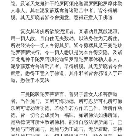
隐。及诸天龙鬼神干陀罗阿须伦迦留罗甄陀罗摩休勒
人非人。其在泥黎薜荔禽兽诸勤苦中者。皆令得解
脱。其无所晓者皆令舍痴意。悉得正意入于佛道
复次其诸佛所欲般泥洹者。某请劝且莫般泥洹。
用一切人故。且自住无央数劫。以法身住为无所住。
所说经法令一切人各得其所。皆令勇猛具足三曼陀跋
陀罗菩萨法行。令一切人悉以是为本各得安隐。及诸
天龙鬼神干陀罗阿须伦迦留罗甄陀罗摩休勒人非人。
泥黎薜荔禽兽诸勤苦者。早得解脱。其无所晓者令舍
痴意。悉得正意入于佛道。其作邪者皆舍邪道入于正
道。悉住于本无法
三曼陀跋陀罗菩萨言。善男子善女人求菩萨道
者。当作施与。某所可悔功德。所可忍所可礼所可愿
乐所可请劝诸功德。若欲作若方作若已作。诸所作功
德。皆一切合会成就为一福味。如诸佛法如佛所知。
是功德便可所生致诸佛相。能得自恣法诸所施与。已
受施与而有施与。是施与为正施与。无所着断。某持