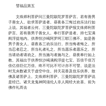
譬福品第五
文殊师利菩萨问三曼陀跋陀罗菩萨言。若有善男
子善女人。欲求菩萨道者。昼夜各三悔过劝乐法行如
上说。其福者云何。三曼陀跋陀罗菩萨报文殊师利菩
萨言。若有善男子善女人。奉行菩萨道者。持七宝满
阎浮提地内。供养怛沙竭阿罗呵三耶三佛不。如是善
男子善女人。昼夜各三劝乐法行。所当悔者悔之。所
当忍者忍之。所当礼者礼之。所当愿乐者愿乐之。所
当请劝者请劝之。所当施与者施与之。昼夜奉行如上
教。其福出于供养怛沙竭满阎浮提七宝。百倍千倍万
倍亿倍巨亿万倍。终不可比不可计亦不可譬。说是法
时无央数诸天于虚空中住。持天花香及伎乐供养。散
佛及诸菩萨上。文殊师利菩萨。三曼陀跋陀罗菩萨说
是经已。诸天龙鬼神阿须伦人非人闻经大欢喜。前为
佛作礼而去