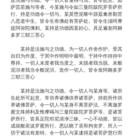
是法施与功德。令一切人皆逮得与法。皆令起意。如
萨芸若施与等者。今某施与令如三曼陀跋陀罗菩萨所
行。持是功德令一切与。某莫堕泥黎中薜荔禽兽勤苦
八恶道中生。皆令生有佛处有菩萨处。皆令生须呵摩
提阿弥陀佛剎。某持是功德因某好心。具足遍发阿耨
多罗三耶三菩心
某持是法施与之功德。为一切人作舍作护。受其
自归为作度。于冥中作明明中最明。于持中作持持中
尊持。一切人未度者我当度之。未脱者我当脱。未般
泥洹者我当令般泥洹。造作一切人。皆令发阿耨多罗
三耶三菩心
某持是法施与之功德。令一切人与某身等。诸所
生处所可起意。常供养诸佛供养诸菩萨。持前所作供
养诸佛菩萨。令一切人与某身不离菩萨法。不离迦罗
蜜文殊师利及惟摩竭与三曼陀跋陀罗菩萨等。是诸菩
萨所行。皆具足陀邻尼清净三昧。一心不动摇。皆以
成就般若波罗蜜所行。悉以晓了沤和拘舍罗。所入一
切于诸法有差特。令一切人与某逮得是诸菩萨慧行而