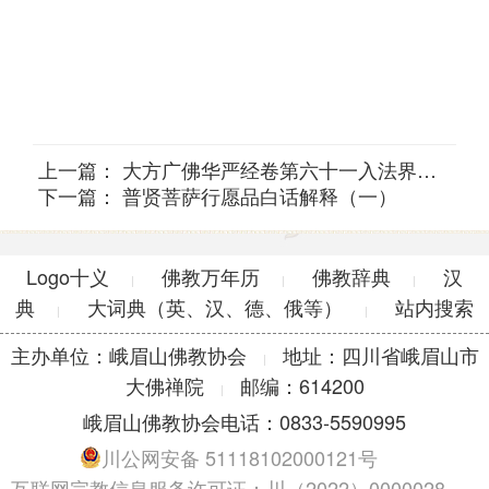
上一篇：
大方广佛华严经卷第六十一入法界品第三十九之二
下一篇：
普贤菩萨行愿品白话解释（一）
Logo十义
佛教万年历
佛教辞典
汉
|
|
|
典
大词典（英、汉、德、俄等）
站内搜索
|
|
主办单位：峨眉山佛教协会
地址：四川省峨眉山市
|
大佛禅院
邮编：614200
|
峨眉山佛教协会电话：0833-5590995
川公网安备 51118102000121号
互联网宗教信息服务许可证：川（2022）0000028