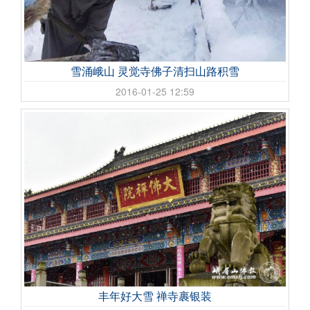
雪涌峨山 灵觉寺佛子清扫山路积雪
2016-01-25 12:59
丰年好大雪 禅寺裹银装