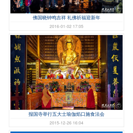
佛国晓钟鸣吉祥 礼佛祈福迎新年
2016-01-02 17:05
报国寺举行五大士瑜伽焰口施食法会
2015-12-26 16:04