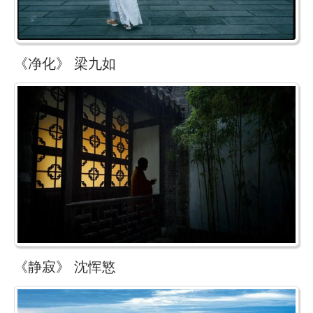
《净化》 梁九如
《静寂》 沈恽慜