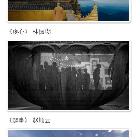
《虔心》 林振瑚
《趣事》 赵顺云