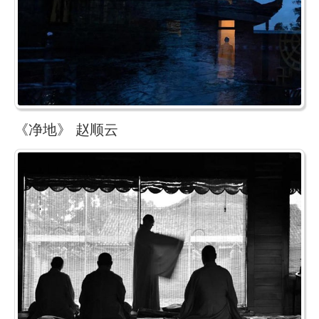
《净地》 赵顺云