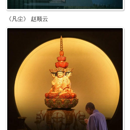
《凡尘》 赵顺云