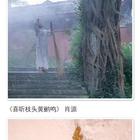
《喜听枝头黄鹂鸣》 肖源