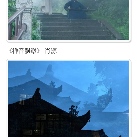
《禅音飘缈》 肖源