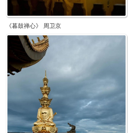
《暮鼓禅心》 周卫京