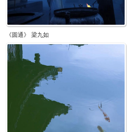
《圆通》 梁九如