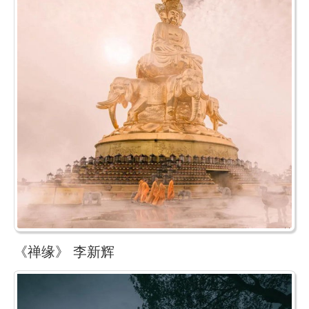
《禅缘》 李新辉