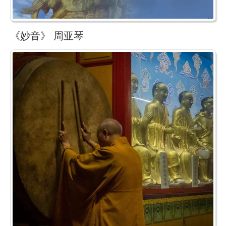
《妙音》 周亚琴