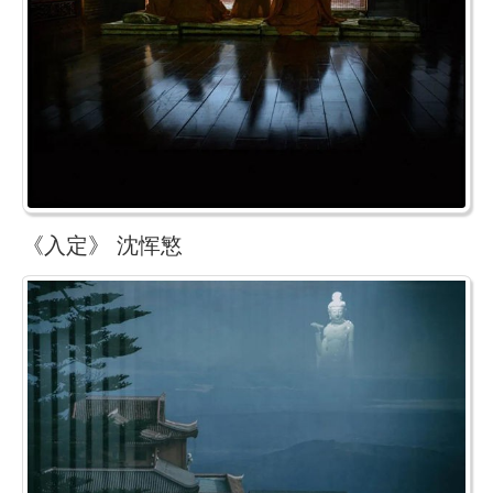
《入定》 沈恽慜