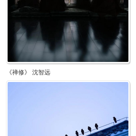
《禅修》 沈智远