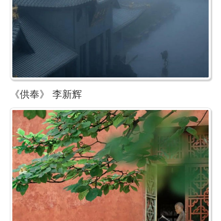
《供奉》 李新辉