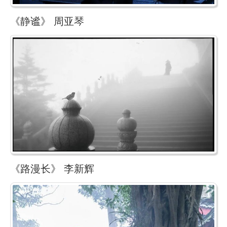
《静谧》 周亚琴
《路漫长》 李新辉