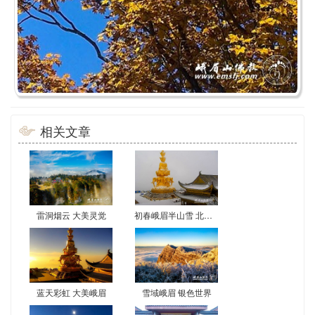
相关文章
雷洞烟云 大美灵觉
初春峨眉半山雪 北国风光分外娇
蓝天彩虹 大美峨眉
雪域峨眉 银色世界