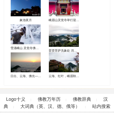
象池夜月
峨眉山灵觉寺举行迎春诵经法会
雪涌峨山 灵觉寺佛子清扫山路积雪
普贤菩萨洗象处 消夏避暑正当时
日出、云海、佛光——象池初冬奇观
云海、红叶，峨眉秋色最动人
Logo十义
佛教万年历
佛教辞典
汉
|
|
|
典
大词典（英、汉、德、俄等）
站内搜索
|
|