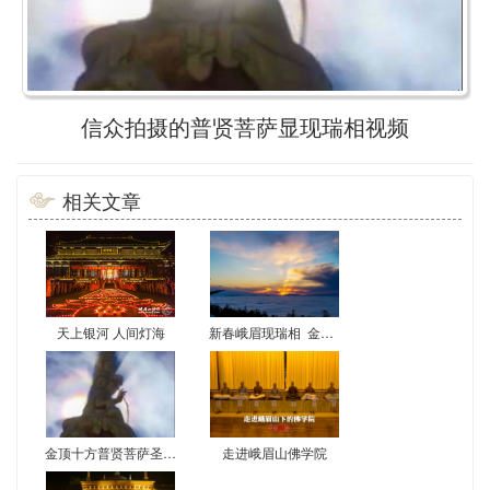
信众拍摄的普贤菩萨显现瑞相视频
相关文章
新春峨眉现瑞相 金顶三相报国莲
天上银河 人间灯海
金顶十方普贤菩萨圣像，庄严金身期间显现瑞相！
走进峨眉山佛学院