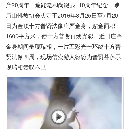
产20周年、遍能老和尚诞辰110周年纪念，峨
眉山佛教协会决定于2016年3月25日至7月20
日为金顶十方普贤法像庄严金身，贴金面积
1600平方米，使十方普贤再焕光彩。近日庄严
金身期间呈现瑞相，一片五彩光芒环绕十方普
贤法像四周，现场信众游人纷纷为普贤菩萨示
现瑞相赞叹不已。