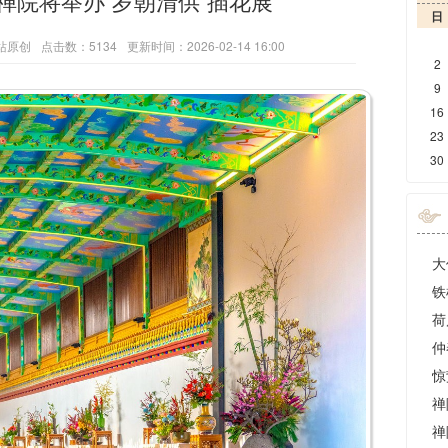
禅院将举办“岁朝清供”插花展
日
站原创
点击数：5134
更新时间：2026-02-14 16:00
2
9
16
23
30
铁
荷
仲
惊
禅
禅