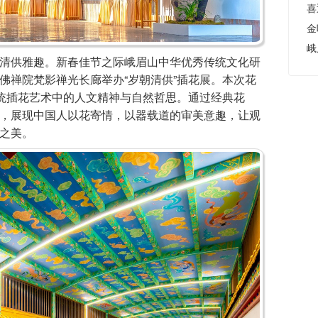
金
峨
清供雅趣。新春佳节之际峨眉山中华优秀传统文化研
佛禅院梵影禅光长廊举办“岁朝清供”插花展。本次花
传统插花艺术中的人文精神与自然哲思。通过经典花
，展现中国人以花寄情，以器载道的审美意趣，让观
之美。