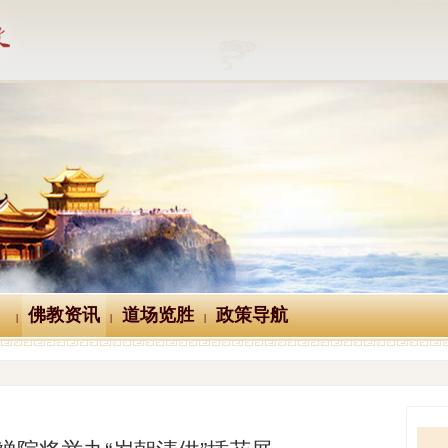
佛教资讯
道场览胜
政策导航
|
|
|