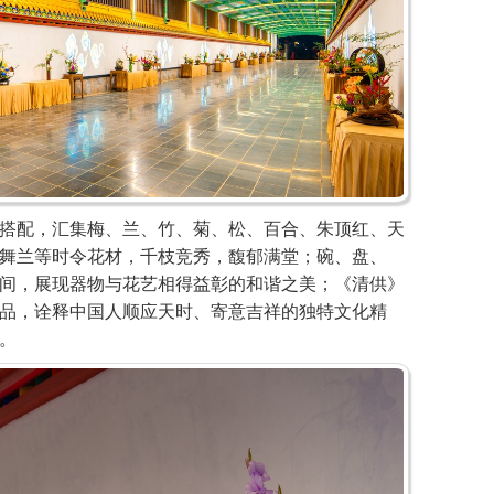
配，汇集梅、兰、竹、菊、松、百合、朱顶红、天
舞兰等时令花材，千枝竞秀，馥郁满堂；碗、盘、
间，展现器物与花艺相得益彰的和谐之美；《清供》
品，诠释中国人顺应天时、寄意吉祥的独特文化精
。