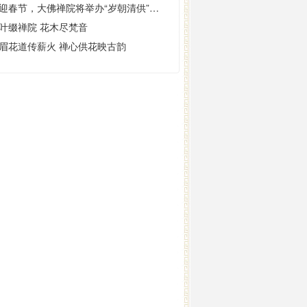
喜迎春节，大佛禅院将举办“岁朝清供”插花展
叶缀禅院 花木尽梵音
眉花道传薪火 禅心供花映古韵