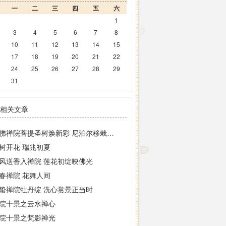
一
二
三
四
五
六
1
3
4
5
6
7
8
10
11
12
13
14
15
17
18
19
20
21
22
24
25
26
27
28
29
31
相关文章
大佛禅院菩提圣树焕新彩 尼泊尔移栽二十载现金叶奇观
树开花 瑞兆初夏
风送香入禅院 莲花初绽映佛光
春禅院 花舞人间
蛰禅院牡丹绽 洗心赏景正当时
院十景之云水禅心
院十景之梵影禅光