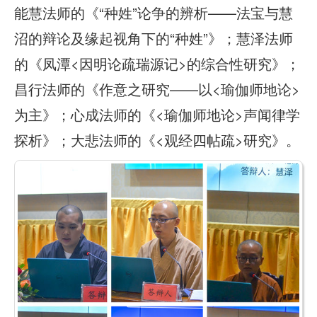
能慧法师的《“种姓”论争的辨析——法宝与慧
沼的辩论及缘起视角下的“种姓”》；慧泽法师
的《凤潭<因明论疏瑞源记>的综合性研究》；
昌行法师的《作意之研究——以<瑜伽师地论>
为主》；心成法师的《<瑜伽师地论>声闻律学
探析》；大悲法师的《<观经四帖疏>研究》。