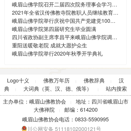
峨眉山佛学院召开二届四次院务理事会学习全国宗教工作会议精神
2021年全省汉传佛教寺院教职人员继续教育培训班圆满
峨眉山佛学院举行庆祝中国共产党建党100周年全体师生座谈会
峨眉山佛学院第四届研究生毕业圆满
四川省政协副主席李昌平来峨眉山佛学院调研并宣讲党史
重阳送暖敬老院 成就大愿护众生
峨眉山佛学院举行2020年秋季开学典礼
Logo十义
佛教万年历
佛教辞典
汉
|
|
|
典
大词典（英、汉、德、俄等）
站内搜索
|
|
主办单位：峨眉山佛教协会
地址：四川省峨眉山市
|
大佛禅院
邮编：614200
|
峨眉山佛教协会电话：0833-5590995
川公网安备 51118102000121号