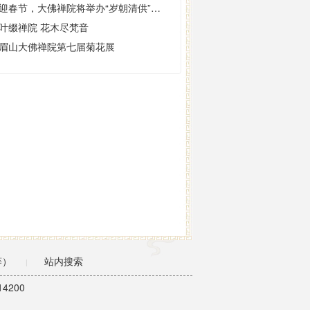
喜迎春节，大佛禅院将举办“岁朝清供”插花展
叶缀禅院 花木尽梵音
眉山大佛禅院第七届菊花展
等）
站内搜索
|
4200