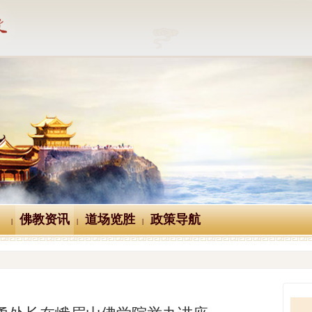
佛教资讯
道场览胜
政策导航
|
|
|