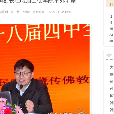
勇处长在峨眉山佛学院举办讲座
日
站原创
点击数：5692
更新时间：2015-01-12 15:53
2
9
16
23
30
铁
荷
仲
惊
禅
禅