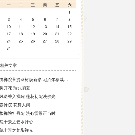
一
二
三
四
五
六
1
3
4
5
6
7
8
10
11
12
13
14
15
17
18
19
20
21
22
24
25
26
27
28
29
31
相关文章
大佛禅院菩提圣树焕新彩 尼泊尔移栽二十载现金叶奇观
树开花 瑞兆初夏
风送香入禅院 莲花初绽映佛光
春禅院 花舞人间
蛰禅院牡丹绽 洗心赏景正当时
院十景之云水禅心
院十景之梵影禅光