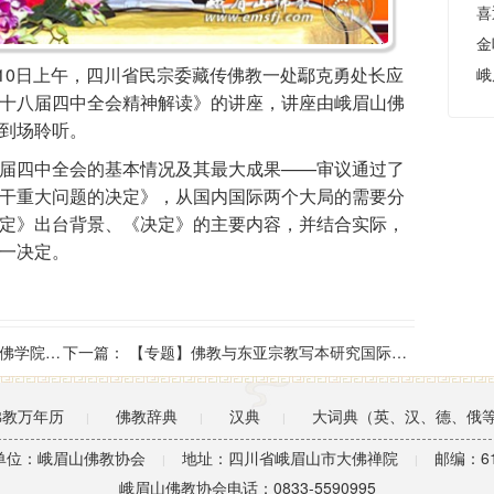
金
1月10日上午，四川省民宗委藏传佛教一处鄢克勇处长应
峨
十八届四中全会精神解读》的讲座，讲座由峨眉山佛
到场聆听。
四中全会的基本情况及其最大成果——审议通过了
干重大问题的决定》，从国内国际两个大局的需要分
定》出台背景、《决定》的主要内容，并结合实际，
一决定。
究生授课
下一篇：
【专题】佛教与东亚宗教写本研究国际研讨会
佛教万年历
佛教辞典
汉典
大词典（英、汉、德、俄
|
|
|
单位：峨眉山佛教协会
地址：四川省峨眉山市大佛禅院
邮编：61
|
|
峨眉山佛教协会电话：0833-5590995