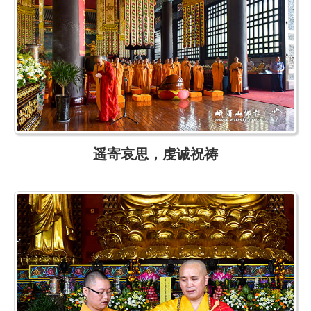
遥寄哀思，虔诚祝祷