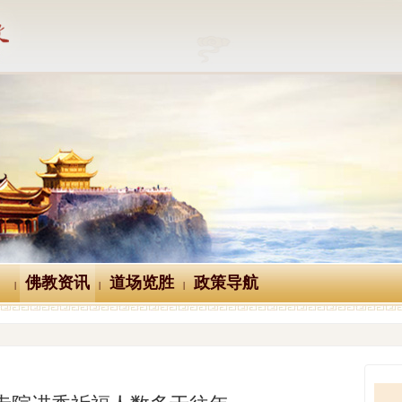
佛教资讯
道场览胜
政策导航
|
|
|