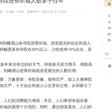
寺院进香祈福人数多于往年
日
创
点击数：6345
更新时间：2007-02-27 14:26
2
9
16
23
30
间到峨眉山各寺院进香祈福、游览观光的信众和游人
的幅度多的寺院在30%以上，少的也有10%左右。其
0多年来没有过的好天气，持续多天的大晴天，艳阳高
春
，到峨眉山进香祈福或游览观光的人数巨增。
限，万象更新；寺院圣像，雄伟庄严，加上大佛禅院
加庄严，十方信众和游人心生景仰之情，从而吸引了
，人们的消费能力增强，并且，人们希望幸福安康、
祈福的愿望十分强烈。同时，通过朝圣观光，人们的