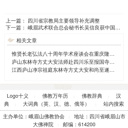
上一篇：
四川省宗教局主要领导补充调整
下一篇：
峨眉武术联合总会秘书长吴信良获中国武侠传承奖
相关文章
惟贤长老弘法八十周年学术座谈会在重庆隆重举行
庐山东林寺方丈大安法师赴四川乐至报国寺弘法
江西庐山净宗祖庭东林寺方丈大安和尚至遂宁广德寺弘法
Logo十义
佛教万年历
佛教辞典
汉
|
|
|
典
大词典（英、汉、德、俄等）
站内搜索
|
|
主办单位：峨眉山佛教协会
地址：四川省峨眉山市
|
大佛禅院
邮编：614200
|