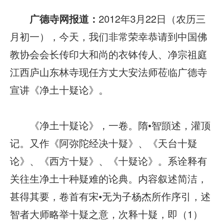
广德寺网报道：
2012年3月22日（农历三
月初一），今天，我们非常荣幸恭请到中国佛
教协会会长传印大和尚的衣钵传人、净宗祖庭
江西庐山东林寺现任方丈大安法师莅临广德寺
宣讲《净土十疑论》。
《净土十疑论》，一卷。隋•智顗述，灌顶
记。又作《阿弥陀经决十疑》、《天台十疑
论》、《西方十疑》、《十疑论》。系诠释有
关往生净土十种疑难的论典。内容叙述简洁，
甚得其要，卷首有宋•无为子杨杰所作序引，述
智者大师略举十疑之意，次释十疑，即（1）