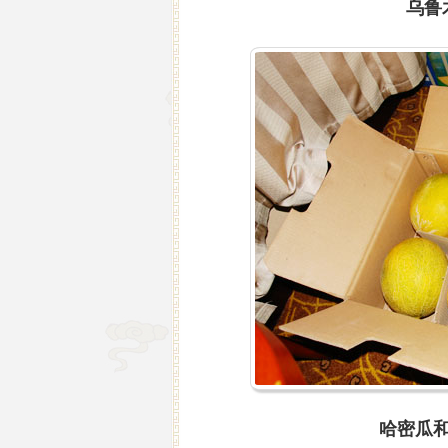
乌鲁
哈密瓜