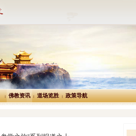
佛教资讯
道场览胜
政策导航
|
|
|