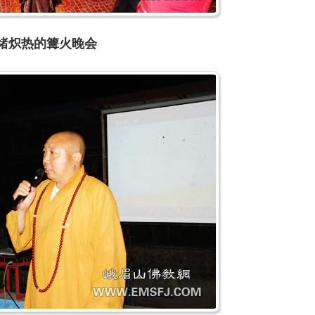
绪炽热的篝火晚会