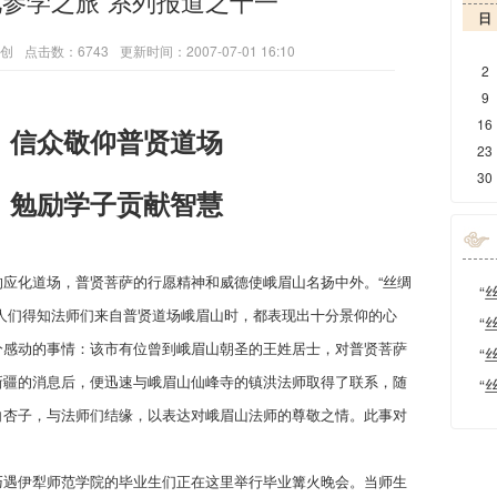
化参学之旅”系列报道之十一
日
创
点击数：6743
更新时间：2007-07-01 16:10
2
9
16
，信众敬仰普贤道场
23
30
，勉励学子贡献智慧
的应化道场，普贤菩萨的行愿精神和威德使峨眉山名扬中外。“丝绸
“
人们得知法师们来自普贤道场峨眉山时，都表现出十分景仰的心
“
分感动的事情：该市有位曾到峨眉山朝圣的王姓居士，对普贤菩萨
“
新疆的消息后，便迅速与峨眉山仙峰寺的镇洪法师取得了联系，随
“
白杏子，与法师们结缘，以表达对峨眉山法师的尊敬之情。此事对
遇伊犁师范学院的毕业生们正在这里举行毕业篝火晚会。当师生