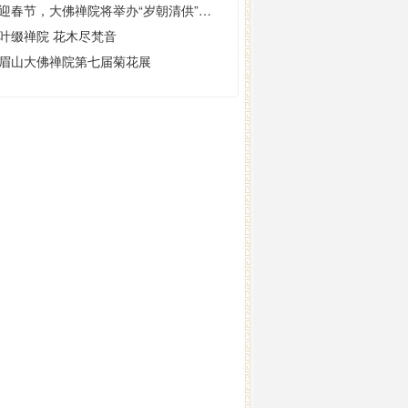
喜迎春节，大佛禅院将举办“岁朝清供”插花展
叶缀禅院 花木尽梵音
眉山大佛禅院第七届菊花展