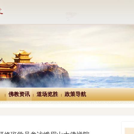
佛教资讯
道场览胜
政策导航
|
|
|