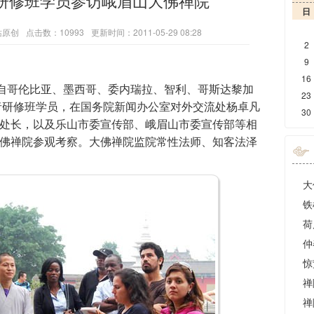
研修班学员参访峨眉山大佛禅院
日
站原创
点击数：10993
更新时间：2011-05-29 08:28
2
9
16
来自哥伦比亚、墨西哥、委内瑞拉、智利、哥斯达黎加
23
记者研修班学员，在国务院新闻办公室对外交流处杨卓凡
30
处长，以及乐山市委宣传部、峨眉山市委宣传部等相
佛禅院参观考察。大佛禅院监院常性法师、知客法泽
铁
荷
仲
惊
禅
禅