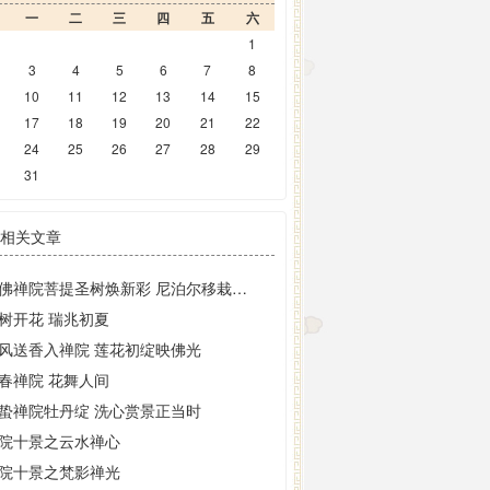
一
二
三
四
五
六
1
3
4
5
6
7
8
10
11
12
13
14
15
17
18
19
20
21
22
24
25
26
27
28
29
31
相关文章
大佛禅院菩提圣树焕新彩 尼泊尔移栽二十载现金叶奇观
树开花 瑞兆初夏
风送香入禅院 莲花初绽映佛光
春禅院 花舞人间
蛰禅院牡丹绽 洗心赏景正当时
院十景之云水禅心
院十景之梵影禅光