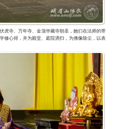
虎寺、万年寺、金顶华藏寺朝圣，她们在法师的带
学修心得，并为殿堂、庭院洒扫，为佛像除尘，以表