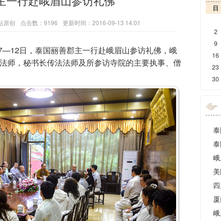
主一行赴峨眉山参访礼佛
日
站原创
点击数：9196
更新时间：2016-09-13 14:01
2
9
9月7—12日，泰国丽善郡主一行赴峨眉山参访礼佛，峨
16
法师，秘书长传法法师及所参访寺院的主要执事、僧
23
30
泰
泰
峨
美
厦
峨