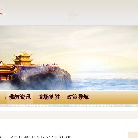
佛教资讯
道场览胜
政策导航
|
|
|