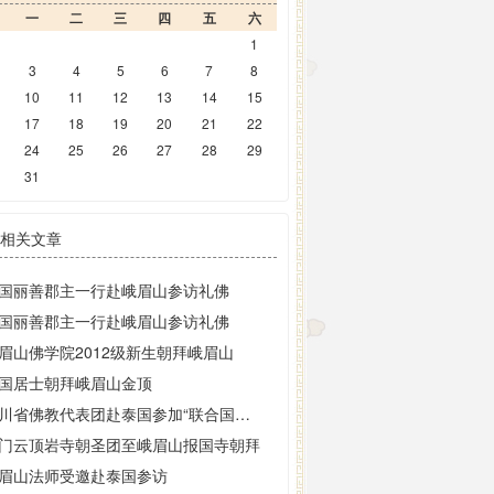
一
二
三
四
五
六
1
3
4
5
6
7
8
10
11
12
13
14
15
17
18
19
20
21
22
24
25
26
27
28
29
31
相关文章
国丽善郡主一行赴峨眉山参访礼佛
国丽善郡主一行赴峨眉山参访礼佛
眉山佛学院2012级新生朝拜峨眉山
国居士朝拜峨眉山金顶
四川省佛教代表团赴泰国参加“联合国卫塞节”庆典
门云顶岩寺朝圣团至峨眉山报国寺朝拜
眉山法师受邀赴泰国参访