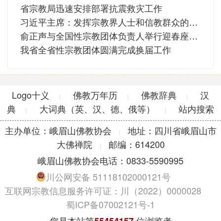
省宗教局迅速安排部署抗震救灾工作
习近平主席：发挥宗教界人士和信教群众的积极作用
俞正声与全国性宗教团体负责人举行迎春座谈会
我省全省性宗教团体圆满完成换届工作
Logo十义
佛教万年历
佛教辞典
汉
|
|
|
典
大词典（英、汉、德、俄等）
站内搜索
|
|
主办单位：峨眉山佛教协会
地址：四川省峨眉山市
|
大佛禅院
邮编：614200
|
峨眉山佛教协会电话：0833-5590995
川公网安备 51118102000121号
互联网宗教信息服务许可证：川（2022）0000028
蜀ICP备07002121号-1
您是本站第
位浏览者
55454157