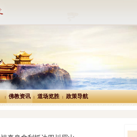
佛教资讯
道场览胜
政策导航
|
|
|