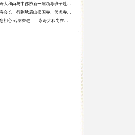
永寿大和尚与中佛协新一届领导班子赴中国佛学院指导工作
永寿会长一行到峨眉山报国寺、伏虎寺看望僧职员工
不忘初心 砥砺奋进——永寿大和尚在四川省宗教界迎春座谈会上的发言