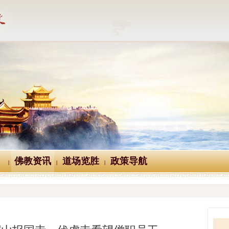
佛教资讯
道场览胜
政策导航
|
|
|