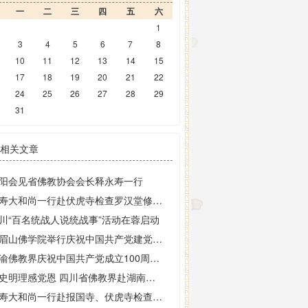
一
二
三
四
五
六
1
3
4
5
6
7
8
10
11
12
13
14
15
17
18
19
20
21
22
24
25
26
27
28
29
31
相关文章
阳会见省佛教协会会长释永寿一行
永寿大和尚一行赴伏虎寺检查罗汉堂修缮工程进展情况
川“百名统战人说统战事”活动在蓉启动
峨眉山佛学院举行庆祝中国共产党建党100周年全体师生座谈会
川渝佛教界庆祝中国共产党成立100周年书画巡展在成都大慈寺开幕
学史明理感党恩 四川省佛教界赴湖南韶山开展红色教育
永寿大和尚一行赴报国寺、伏虎寺检查落实“双暂停”实施情况