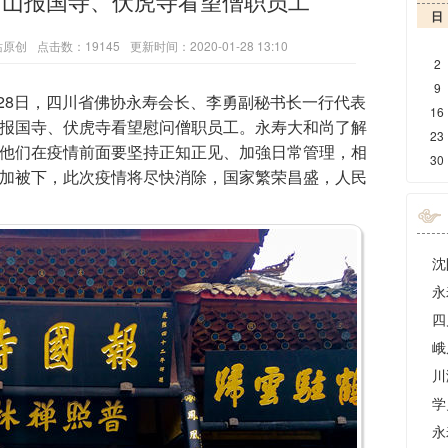
眉山报国寺、伏虎寺看望僧职员工
日
站原创
点击数：19145
更新时间：2020-01-28 13:10
2
9
1月28日，四川省佛协永寿会长、李勇副秘书长一行代表
16
报国寺、伏虎寺看望慰问僧职员工。永寿大和尚了解
23
他们在疫情前面要坚持正知正见、加強日常管理，相
30
加被下，此次疫情将尽快消除，国家繁荣昌盛，人民
沈
四