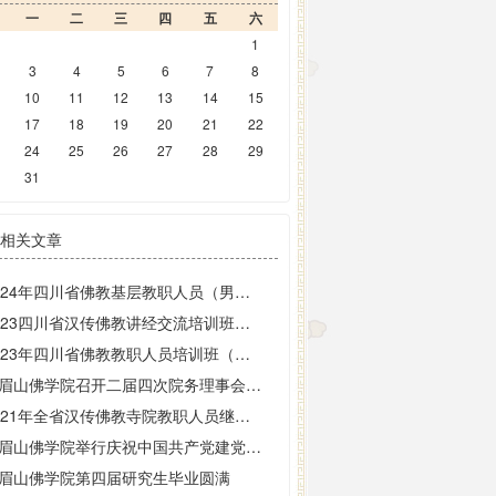
一
二
三
四
五
六
1
3
4
5
6
7
8
10
11
12
13
14
15
17
18
19
20
21
22
24
25
26
27
28
29
31
相关文章
2024年四川省佛教基层教职人员（男众）继续教育培训班在峨眉山佛学院开班
2023四川省汉传佛教讲经交流培训班于峨眉山佛学院圆满
2023年四川省佛教教职人员培训班（第二期）在峨眉山佛学院开班
峨眉山佛学院召开二届四次院务理事会学习全国宗教工作会议精神
2021年全省汉传佛教寺院教职人员继续教育培训班圆满
峨眉山佛学院举行庆祝中国共产党建党100周年全体师生座谈会
眉山佛学院第四届研究生毕业圆满