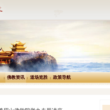
佛教资讯
道场览胜
政策导航
|
|
|