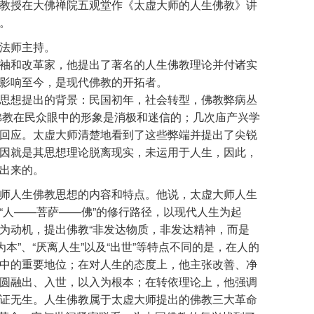
教授在大佛禅院五观堂作《太虚大师的人生佛教》讲
。
法师主持。
和改革家，他提出了著名的人生佛教理论并付诸实
影响至今，是现代佛教的开拓者。
思想提出的背景：民国初年，社会转型，佛教弊病丛
，佛教在民众眼中的形象是消极和迷信的；几次庙产兴学
回应。太虚大师清楚地看到了这些弊端并提出了尖锐
因就是其思想理论脱离现实，未运用于人生，因此，
上提出来的。
人生佛教思想的内容和特点。他说，太虚大师人生
“人——菩萨——佛”的修行路径，以现代人生为起
为动机，提出佛教“非发达物质，非发达精神，而是
本”、“厌离人生”以及“出世”等特点不同的是，在人的
中的重要地位；在对人生的态度上，他主张改善、净
圆融出、入世，以入为根本；在转依理论上，他强调
证无生。人生佛教属于太虚大师提出的佛教三大革命