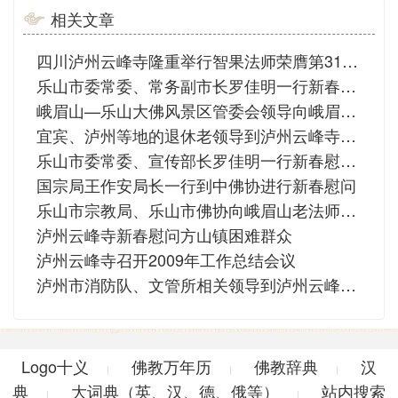
相关文章
四川泸州云峰寺隆重举行智果法师荣膺第31代方丈庆典法会
乐山市委常委、常务副市长罗佳明一行新春慰问峨眉山佛协
峨眉山—乐山大佛风景区管委会领导向峨眉山佛协送上新春慰问
宜宾、泸州等地的退休老领导到泸州云峰寺参观视察
乐山市委常委、宣传部长罗佳明一行新春慰问峨眉山佛协
国宗局王作安局长一行到中佛协进行新春慰问
乐山市宗教局、乐山市佛协向峨眉山老法师致以新春的问候
泸州云峰寺新春慰问方山镇困难群众
泸州云峰寺召开2009年工作总结会议
泸州市消防队、文管所相关领导到泸州云峰寺检查工作
Logo十义
佛教万年历
佛教辞典
汉
|
|
|
典
大词典（英、汉、德、俄等）
站内搜索
|
|