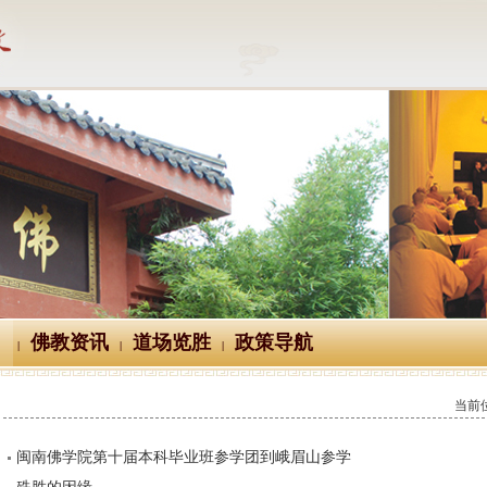
佛教资讯
道场览胜
政策导航
|
|
|
当前
闽南佛学院第十届本科毕业班参学团到峨眉山参学
殊胜的因缘