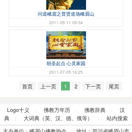
问道峨眉之普贤道场峨眉山
2011-09-11 09:34
朝圣起点 心灵家园
2011-07-05 16:25
首页
上一页
1
2
下一页
尾页
Logo十义
佛教万年历
佛教辞典
汉
|
|
|
典
大词典（英、汉、德、俄等）
站内搜索
|
|
主办单位：峨眉山佛教协会
地址：四川省峨眉山市