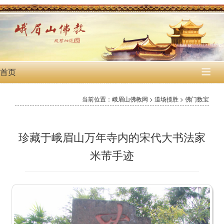
首页

当前位置：峨眉山佛教网 > 道场揽胜 > 佛门数宝
珍藏于峨眉山万年寺内的宋代大书法家
米芾手迹