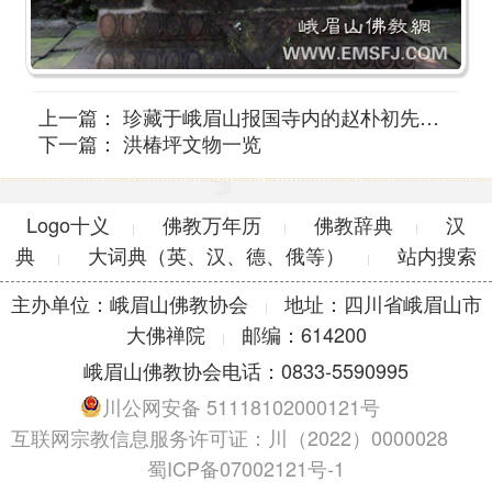
上一篇：
珍藏于峨眉山报国寺内的赵朴初先生手迹
下一篇：
洪椿坪文物一览
Logo十义
佛教万年历
佛教辞典
汉
|
|
|
典
大词典（英、汉、德、俄等）
站内搜索
|
|
主办单位：峨眉山佛教协会
地址：四川省峨眉山市
|
大佛禅院
邮编：614200
|
峨眉山佛教协会电话：0833-5590995
川公网安备 51118102000121号
互联网宗教信息服务许可证：川（2022）0000028
蜀ICP备07002121号-1