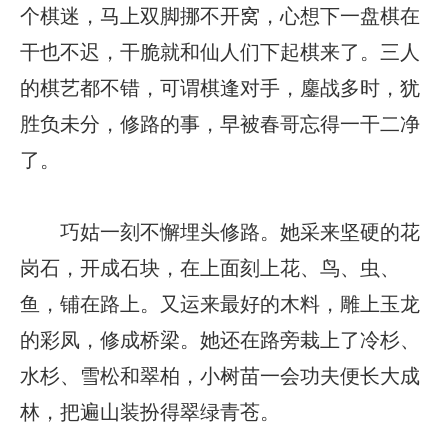
个棋迷，马上双脚挪不开窝，心想下一盘棋在
干也不迟，干脆就和仙人们下起棋来了。三人
的棋艺都不错，可谓棋逢对手，鏖战多时，犹
胜负未分，修路的事，早被春哥忘得一干二净
了。
巧姑一刻不懈埋头修路。她采来坚硬的花
岗石，开成石块，在上面刻上花、鸟、虫、
鱼，铺在路上。又运来最好的木料，雕上玉龙
的彩凤，修成桥梁。她还在路旁栽上了冷杉、
水杉、雪松和翠柏，小树苗一会功夫便长大成
林，把遍山装扮得翠绿青苍。