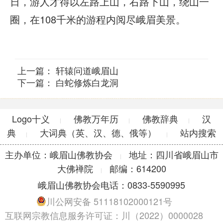
日，游人才得以左路上山，右路下山，绕山一
圈，在108千米的游程内阅尽峨眉美景。
上一篇：
轩辕问道峨眉山
下一篇：
白蛇修炼白龙洞
Logo十义
佛教万年历
佛教辞典
汉
|
|
|
典
大词典（英、汉、德、俄等）
站内搜索
|
|
主办单位：峨眉山佛教协会
地址：四川省峨眉山市
|
大佛禅院
邮编：614200
|
峨眉山佛教协会电话：0833-5590995
川公网安备 51118102000121号
互联网宗教信息服务许可证：川（2022）0000028