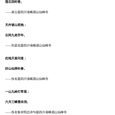
莲石四时香。
——
凌云题四川省峨眉山仙峰寺
天外诸山若抱；
尘间九老齐年。
——
刘孟伉题四川省峨眉山仙峰寺
此地天皇问道；
好山仙洞长春。
——
佚名题四川省峨眉山仙峰寺
一山九岭灯常现；
六月三峨雪未消。
——
佚名集何熙志诗句题四川省峨眉山仙峰寺