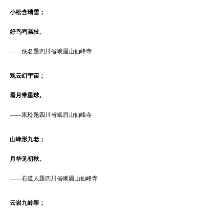
小松含瑞雪；
好鸟鸣高枝。
——
佚名题四川省峨眉山仙峰寺
观云幻宇宙；
看月带星球。
——
果玲题四川省峨眉山仙峰寺
山峰形九老；
月华见初秋。
——
石道人题四川省峨眉山仙峰寺
云岩九岭翠；