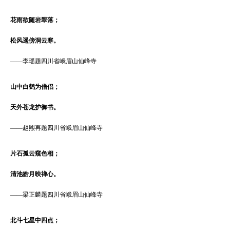
花雨欲随岩翠落；
松风遥傍洞云寒。
——
李瑶题四川省峨眉山仙峰寺
山中白鹤为僧侣；
天外苍龙护御书。
——
赵熙再题四川省峨眉山仙峰寺
片石孤云窥色相；
清池皓月映禅心。
——
梁正麟题四川省峨眉山仙峰寺
北斗七星中四点；