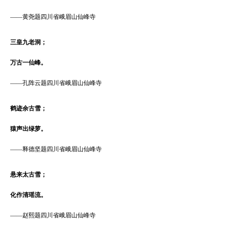
——
黄尧题四川省峨眉山仙峰寺
三皇九老洞；
万古一仙峰。
——
孔阵云题四川省峨眉山仙峰寺
鹤迹余古雪；
猿声出绿萝。
——
释德坚题四川省峨眉山仙峰寺
悬来太古雪；
化作清瑶流。
——
赵熙题四川省峨眉山仙峰寺