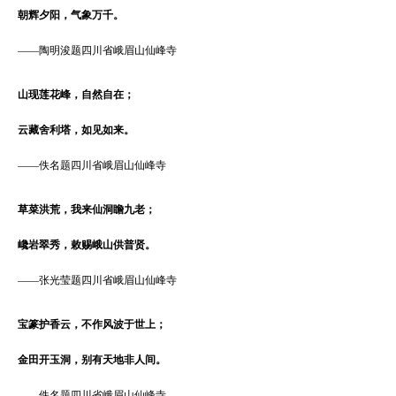
朝辉夕阳，气象万千。
——
陶明浚题四川省峨眉山仙峰寺
山现莲花峰，自然自在；
云藏舍利塔，如见如来。
——
佚名题四川省峨眉山仙峰寺
草菜洪荒，我来仙洞瞻九老；
巉岩翠秀，敕赐峨山供普贤。
——
张光莹题四川省峨眉山仙峰寺
宝篆护香云，不作风波于世上；
金田开玉洞，别有天地非人间。
——
佚名题四川省峨眉山仙峰寺