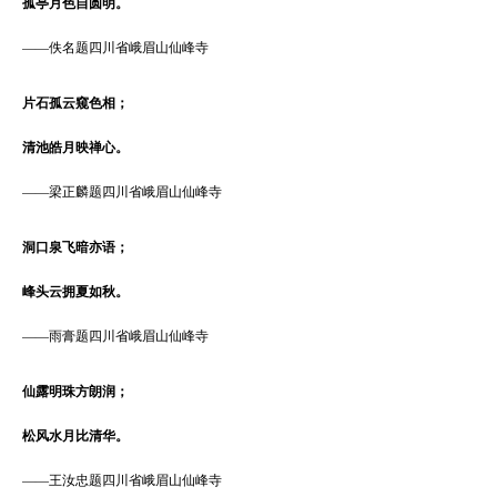
孤亭月色自圆明。
——
佚名题四川省峨眉山仙峰寺
片石孤云窥色相；
清池皓月映禅心。
——
梁正麟题四川省峨眉山仙峰寺
洞口泉飞暗亦语；
峰头云拥夏如秋。
——
雨膏题四川省峨眉山仙峰寺
仙露明珠方朗润；
松风水月比清华。
——
王汝忠题四川省峨眉山仙峰寺