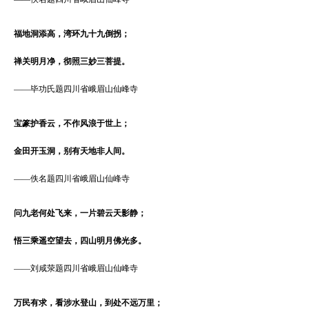
福地洞添高，湾环九十九倒拐；
禅关明月净，彻照三妙三菩提。
——
毕功氏题四川省峨眉山仙峰寺
宝篆护香云，不作风浪于世上；
金田开玉洞，别有天地非人间。
——
佚名题四川省峨眉山仙峰寺
问九老何处飞来，一片碧云天影静；
悟三乘遥空望去，四山明月佛光多。
——
刘咸荥题四川省峨眉山仙峰寺
万民有求，看涉水登山，到处不远万里；