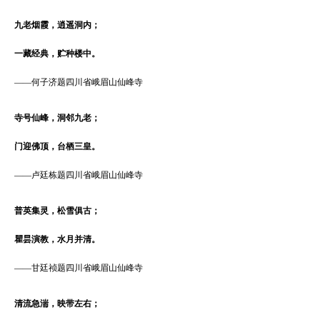
九老烟霞，逍遥洞内；
一藏经典，贮种楼中。
——
何子济题四川省峨眉山仙峰寺
寺号仙峰，洞邻九老；
门迎佛顶，台栖三皇。
——
卢廷栋题四川省峨眉山仙峰寺
普英集灵，松雪俱古；
瞿昙演教，水月并清。
——
甘廷祯题四川省峨眉山仙峰寺
清流急湍，映带左右；