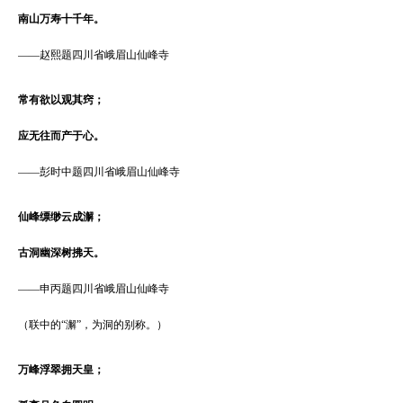
南山万寿十千年。
——
赵熙题四川省峨眉山仙峰寺
常有欲以观其窍；
应无往而产于心。
——
彭时中题四川省峨眉山仙峰寺
仙峰缥缈云成澥；
古洞幽深树拂天。
——
申丙题四川省峨眉山仙峰寺
（联中的
“
澥
”
，为洞的别称。）
万峰浮翠拥天皇；