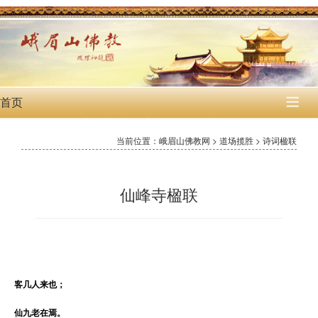
首页

当前位置：峨眉山佛教网 > 道场揽胜 > 诗词楹联
仙峰寺楹联
客几人来也；
仙九老在焉。