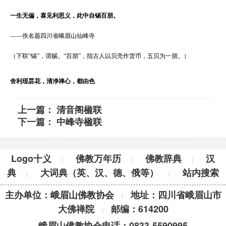
一生无偏，喜见利思义，此中自锡百朋。
——
佚名题四川省峨眉山仙峰寺
（下联
“
锡
”
，谓赐。
“
百朋
”
，指古人以贝壳作货币，五贝为一朋。）
舍利现昙花，清净禅心，都由色
上一篇：
清音阁楹联
下一篇：
中峰寺楹联
Logo十义
佛教万年历
佛教辞典
汉
|
|
|
典
大词典（英、汉、德、俄等）
站内搜索
|
|
主办单位：峨眉山佛教协会
地址：四川省峨眉山市
|
大佛禅院
邮编：614200
|
峨眉山佛教协会电话：0833-5590995