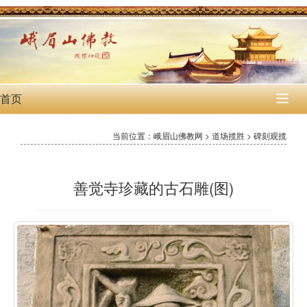
首页

当前位置：峨眉山佛教网 > 道场揽胜 > 碑刻观揽
善觉寺珍藏的古石雕(图)