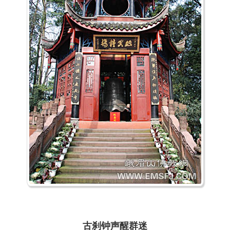
古刹钟声醒群迷