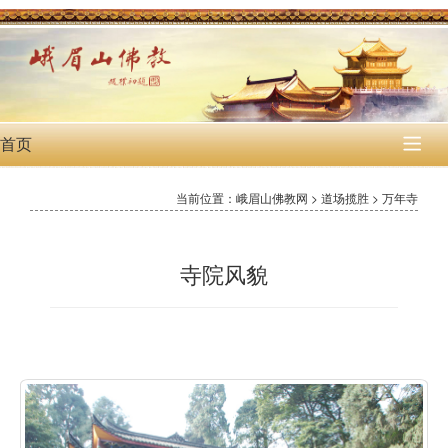
首页

当前位置：峨眉山佛教网 > 道场揽胜 > 万年寺
寺院风貌