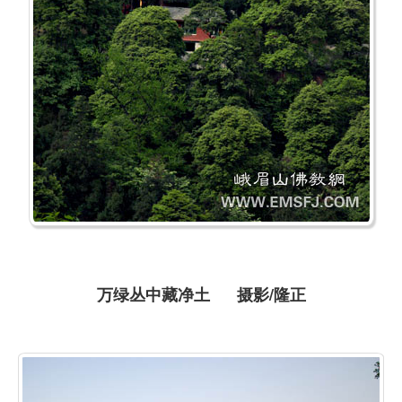
万绿丛中藏净土 摄影/隆正