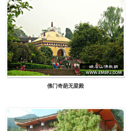
佛门奇葩无梁殿