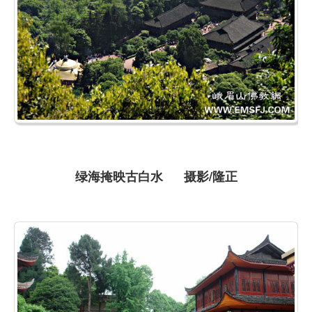
绿海掩映古白水 摄影/隆正