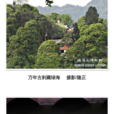
万年古刹藏绿海 摄影/隆正