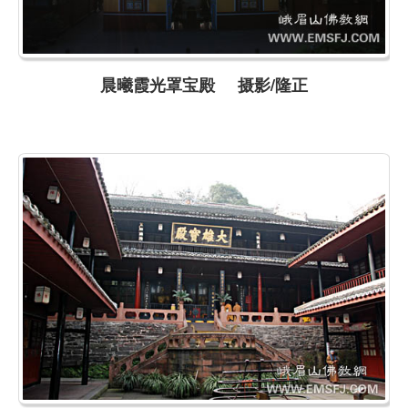
晨曦霞光罩宝殿 摄影/隆正