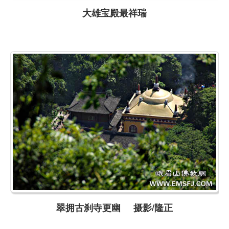
大雄宝殿最祥瑞
翠拥古刹寺更幽 摄影/隆正