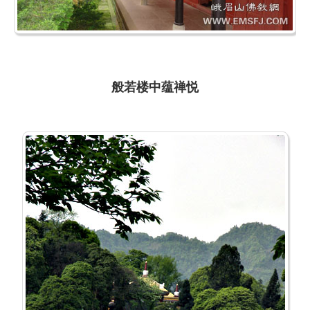
般若楼中蕴禅悦