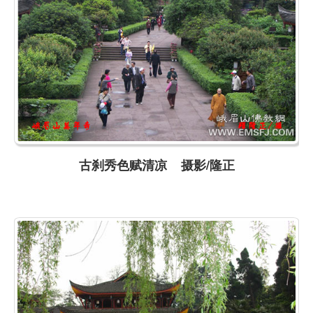
古刹秀色赋清凉 摄影/隆正