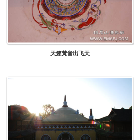
天籁梵音出飞天