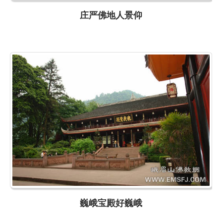
庄严佛地人景仰
巍峨宝殿好巍峨