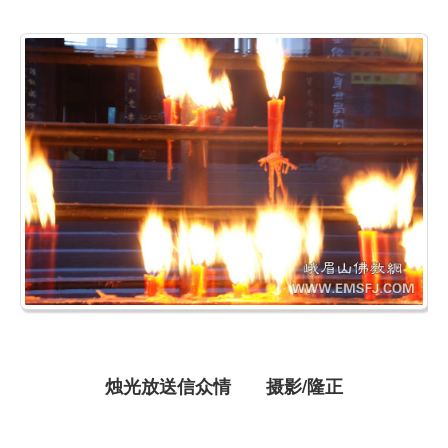
烛光放送信众情 摄影/隆正