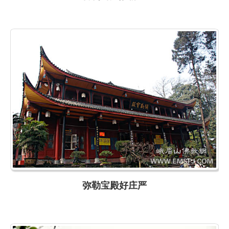
弥勒宝殿好庄严