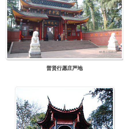
普贤行愿庄严地