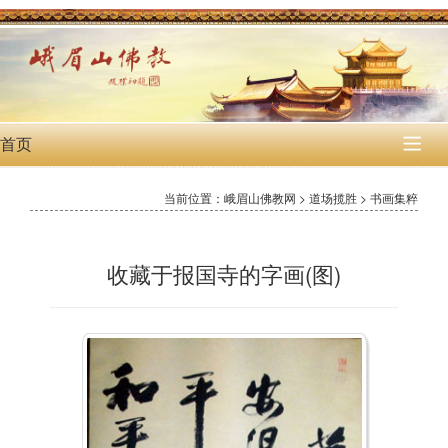
首页

当前位置：峨眉山佛教网 > 道场揽胜 > 书画集粹
收藏于报国寺的字画(图)