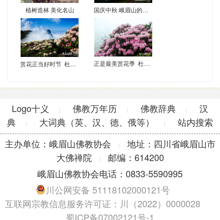
植树造林 美化名山
国庆中秋 峨眉山的日月云海
正是最美赏花季 杜鹃怒放峨眉峰
赏花正当好时节 杜鹃绽放峨眉巅
Logo十义
佛教万年历
佛教辞典
汉
|
|
|
典
大词典（英、汉、德、俄等）
站内搜索
|
|
主办单位：峨眉山佛教协会
地址：四川省峨眉山市
|
大佛禅院
邮编：614200
|
峨眉山佛教协会电话：0833-5590995
川公网安备 51118102000121号
互联网宗教信息服务许可证：川（2022）0000028
蜀ICP备07002121号-1