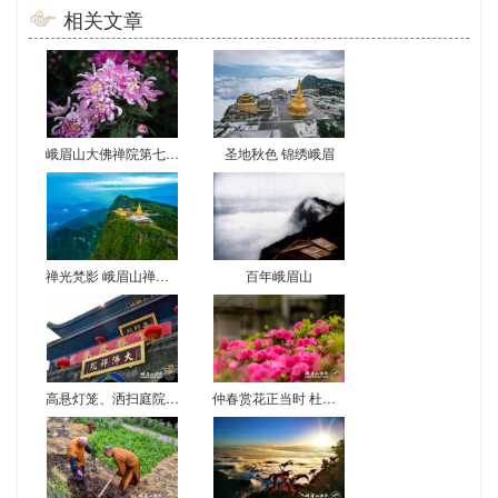
相关文章
圣地秋色 锦绣峨眉
峨眉山大佛禅院第七届菊花展
禅光梵影 峨眉山禅意影像
百年峨眉山
高悬灯笼、洒扫庭院，峨眉山各寺院喜气洋洋迎新春
仲春赏花正当时 杜鹃牡丹相映红