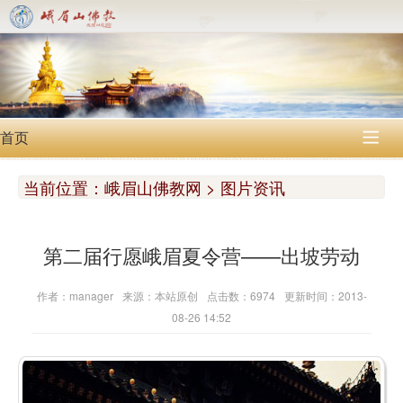
首页

当前位置：
峨眉山佛教网 > 图片资讯
第二届行愿峨眉夏令营——出坡劳动
作者：manager
来源：本站原创
点击数：6974
更新时间：2013-
08-26 14:52