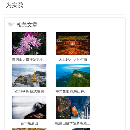
为实践
相关文章
峨眉山大佛禅院第七届菊花展
天上银河 人间灯海
圣地秋色 锦绣峨眉
禅光梵影 峨眉山禅意影像
百年峨眉山
峨眉山佛学院萝峰庵扫塔缅怀先辈遗范