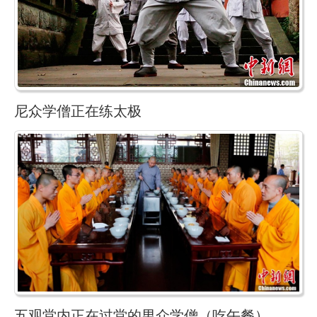
尼众学僧正在练太极
五观堂内正在过堂的男众学僧（吃午餐）