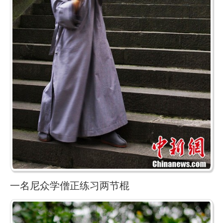
一名尼众学僧正练习两节棍