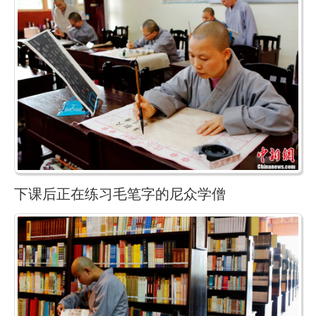
下课后正在练习毛笔字的尼众学僧