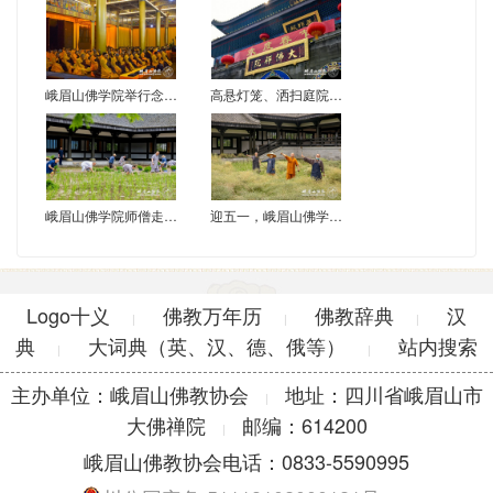
峨眉山佛学院举行念佛实修教学活动
高悬灯笼、洒扫庭院，峨眉山各寺院喜气洋洋迎新春
峨眉山佛学院师僧走进光明寺出坡
迎五一，峨眉山佛学院女众部僧众入光明寺出坡
Logo十义
佛教万年历
佛教辞典
汉
|
|
|
典
大词典（英、汉、德、俄等）
站内搜索
|
|
主办单位：峨眉山佛教协会
地址：四川省峨眉山市
|
大佛禅院
邮编：614200
|
峨眉山佛教协会电话：0833-5590995