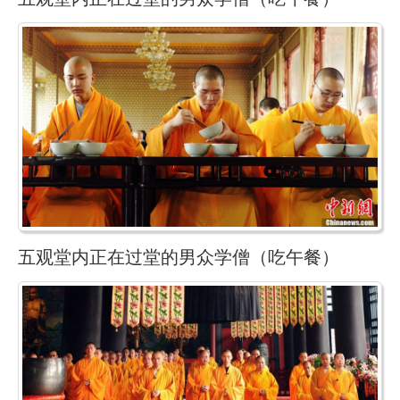
五观堂内正在过堂的男众学僧（吃午餐）