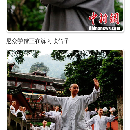
尼众学僧正在练习吹笛子