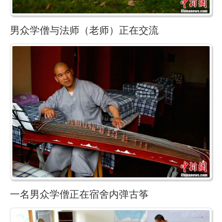
男众学僧与法师（老师）正在交流
一名男众学僧正在宿舍内弹古筝