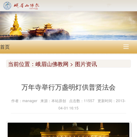
首页

当前位置：
峨眉山佛教网 > 图片资讯
万年寺举行万盏明灯供普贤法会
作者：manager
来源：本站原创
点击数：11557
更新时间：2013-
04-01 16:15