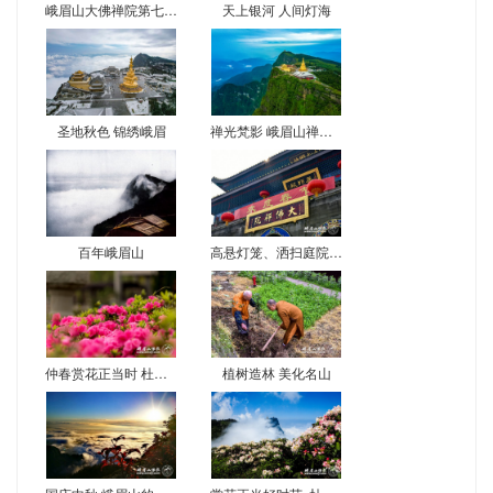
峨眉山大佛禅院第七届菊花展
天上银河 人间灯海
圣地秋色 锦绣峨眉
禅光梵影 峨眉山禅意影像
百年峨眉山
高悬灯笼、洒扫庭院，峨眉山各寺院喜气洋洋迎新春
仲春赏花正当时 杜鹃牡丹相映红
植树造林 美化名山