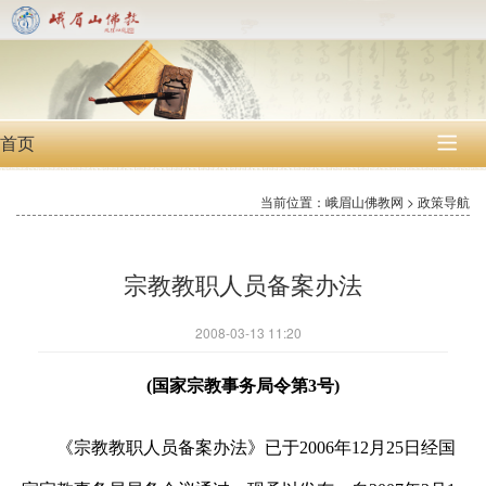
首页

当前位置：峨眉山佛教网 > 政策导航
宗教教职人员备案办法
2008-03-13 11:20
(
国家宗教事务局令第
3
号
)
《宗教教职人员备案办法》已于
2006
年
12
月
25
日经国