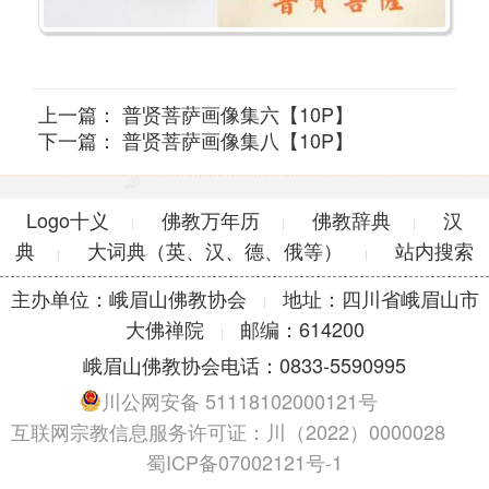
上一篇：
普贤菩萨画像集六【10P】
下一篇：
普贤菩萨画像集八【10P】
Logo十义
佛教万年历
佛教辞典
汉
|
|
|
典
大词典（英、汉、德、俄等）
站内搜索
|
|
主办单位：峨眉山佛教协会
地址：四川省峨眉山市
|
大佛禅院
邮编：614200
|
峨眉山佛教协会电话：0833-5590995
川公网安备 51118102000121号
互联网宗教信息服务许可证：川（2022）0000028
蜀ICP备07002121号-1