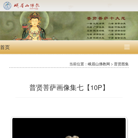
首页

当前位置：峨眉山佛教网 > 普贤图集
普贤菩萨画像集七【10P】