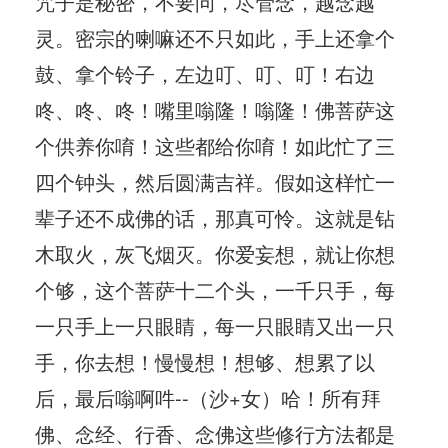
咒子是秘密，不要问，尽管念，越念越
灵。密宗的喇嘛还不只如此，手上还拿个
鼓、拿个铃子，左边叮、叮、叮！右边
咚、咚、咚！嘴里嗡隆！嗡隆！佛菩萨这
个供养你唷！这些都给你唷！如此忙了三
四个钟头，然后圆满吉祥。假如这样忙一
辈子还不成佛的话，那真可怜。这就是钻
木取火，灰飞烟灭。你爱妄想，就让你想
个够，这个菩萨十二个头，一千只手，每
一只手上一只眼睛，每一只眼睛又出一只
手，你去想！慢慢想！想够、想累了以
后，最后嗡啊吽--（沙+女）哈！所有拜
佛、念经、行香、念佛这些修行方法都是