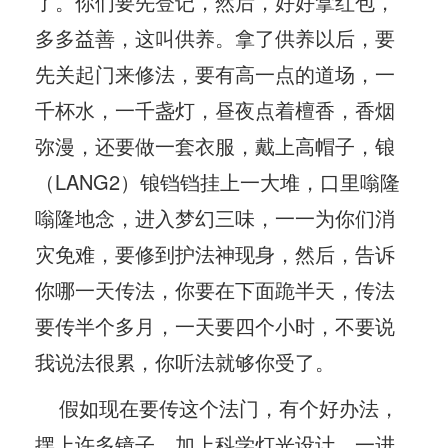
了。你们要先登记，然后，好好拿红包，
多多益善，这叫供养。拿了供养以后，要
先关起门来修法，要有高一点的道场，一
千杯水，一千盏灯，昼夜点着檀香，香烟
弥漫，还要做一套衣服，戴上高帽子，锒
（LANG2）锒铛铛挂上一大堆，口里嗡隆
嗡隆地念，进入梦幻三味，一一为你们消
灾免难，要修到护法神现身，然后，告诉
你哪一天传法，你要在下面跪半天，传法
要传半个多月，一天要四个小时，不要说
我说法很累，你听法就够你受了。
假如现在要传这个法门，有个好办法，
摆上许多镜子，加上科学灯光设计，一进