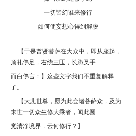
一切皆幻谁来修行
如何使妄想心得到解脱
【于是普贤菩萨在大众中，即从座起，
顶礼佛足，右绕三匝，长跪叉手
而白佛言：】这些文字我们不重复解释
了。
【大悲世尊，愿为此会诸菩萨众，及为
末世一切众生修大乘者，闻此圆
觉清净境界，云何修行？】