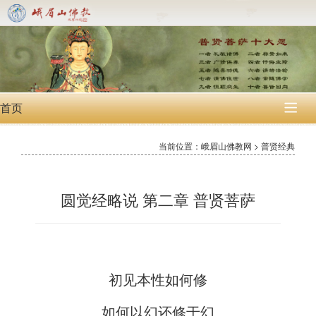
首页

当前位置：峨眉山佛教网 > 普贤经典
圆觉经略说 第二章 普贤菩萨
初见本性如何修
如何以幻还修于幻