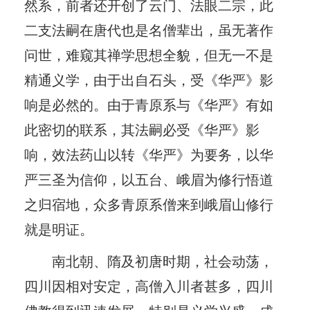
然系，前者还开创了云门、法眼二宗，此
二支法嗣在唐代也是名僧辈出，虽无著作
问世，难窥其禅学思想全貌，但无一不是
精通义学，由于出自石头，受《华严》影
响是必然的。由于青原系与《华严》有如
此密切的联系，其法嗣必受《华严》影
响，效法药山以转《华严》为要务，以华
严三圣为信仰，以五台、峨眉为修行悟道
之归宿地，众多青原系僧来到峨眉山修行
就是明证。
南北朝、隋及初唐时期，社会动荡，
四川因相对安定，高僧入川者甚多，四川