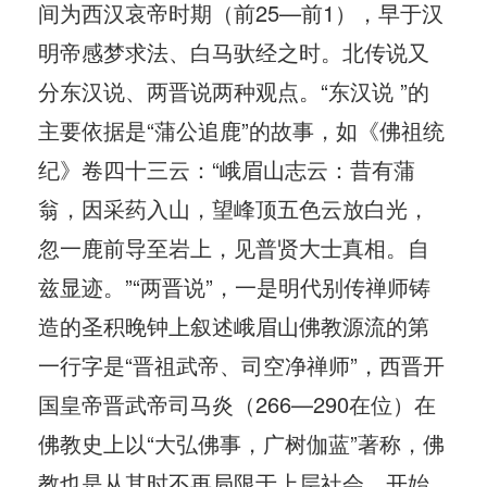
间为西汉哀帝时期（前25—前1），早于汉
明帝感梦求法、白马驮经之时。北传说又
分东汉说、两晋说两种观点。“东汉说 ”的
主要依据是“蒲公追鹿”的故事，如《佛祖统
纪》卷四十三云：“峨眉山志云：昔有蒲
翁，因采药入山，望峰顶五色云放白光，
忽一鹿前导至岩上，见普贤大士真相。自
兹显迹。”“两晋说”，一是明代别传禅师铸
造的圣积晚钟上叙述峨眉山佛教源流的第
一行字是“晋祖武帝、司空净禅师”，西晋开
国皇帝晋武帝司马炎（266—290在位）在
佛教史上以“大弘佛事，广树伽蓝”著称，佛
教也是从其时不再局限于上层社会，开始