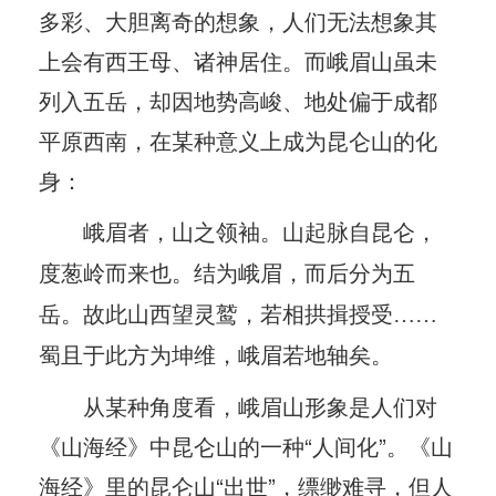
多彩、大胆离奇的想象，人们无法想象其
上会有西王母、诸神居住。而峨眉山虽未
列入五岳，却因地势高峻、地处偏于成都
平原西南，在某种意义上成为昆仑山的化
身：
峨眉者，山之领袖。山起脉自昆仑，
度葱岭而来也。结为峨眉，而后分为五
岳。故此山西望灵鹫，若相拱揖授受……
蜀且于此方为坤维，峨眉若地轴矣。
从某种角度看，峨眉山形象是人们对
《山海经》中昆仑山的一种“人间化”。《山
海经》里的昆仑山“出世”，缥缈难寻，但人