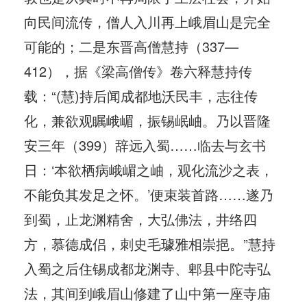
向民间流传，僧人入川再上峨眉山是完全
可能的；二是东晋高僧慧持（337—
412），据《梁高僧传》卷六释慧持传
载：“(慧)持后闻成都地沃民丰，志往传
化，兼欲观瞩峨嵋，振锡岷岫。乃以晋隆
安三年（399）辞远入蜀……临去与玄书
日：‘本欲栖病峨嵋之岫，观化流沙之表，
不能负其发足之怀。’便束装首路……遂乃
到蜀，止龙渊精舍，大弘佛法，井络四
方，慕德成侣，刺史毛璩雅相崇挹。”慧持
入蜀之后住锡成都龙渊寺、郫县中陀寺弘
法，其间到峨眉山修建了山中第一座寺庙