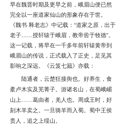
早在魏晋时期及更早之前，峨眉山便已然
完全以一座道家仙山的形象存在于世。
《魏书·释老志》中记载：“道家之原，出于
老子……授轩辕于峨眉，教帝喾于牧德”。
这一记载，将早在一千多年前轩辕黄帝到
峨眉山的传说，正式载入了正史，足见其
影响之深远。《云笈七籖》亦载：
陆通者，云楚狂接舆也。好养生，食
橐卢木实及芜菁子。游诸名山，在蜀峨嵋
山上……葛由者，羌人也。周成王时，好
刻木羊卖之。一旦骑羊而入蜀。蜀中王侯
贵人，追之上绥山。