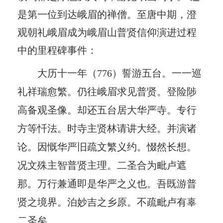
是第一位到达峨眉的禅僧。至唐中期，澄
观朝礼峨眉成为峨眉山普贤信仰演进过程
中的里程碑事件：
大历十一年（776）誓游五台。一一巡
礼祥瑞愈繁。仍往峨眉求见普贤。登险陟
高备观圣像。却还五台居大华严寺。专行
方等忏法。时寺主贤林请讲大经。并演诸
论。因慨华严旧疏文繁义约。惙然长想。
况文殊主智普贤主理。二圣合为毗卢遮
那。万行兼通即是华严之义也。吾既游普
贤之境界。泊妙吉之乡原。不疏毗卢有辜
二圣矣。