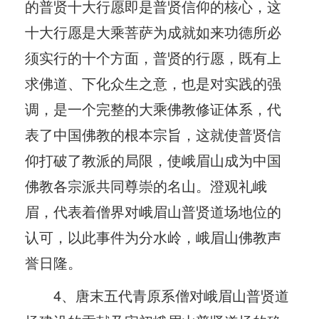
的普贤十大行愿即是普贤信仰的核心，这
十大行愿是大乘菩萨为成就如来功德所必
须实行的十个方面，普贤的行愿，既有上
求佛道、下化众生之意，也是对实践的强
调，是一个完整的大乘佛教修证体系，代
表了中国佛教的根本宗旨，这就使普贤信
仰打破了教派的局限，使峨眉山成为中国
佛教各宗派共同尊崇的名山。澄观礼峨
眉，代表着僧界对峨眉山普贤道场地位的
认可，以此事件为分水岭，峨眉山佛教声
誉日隆。
4、唐末五代青原系僧对峨眉山普贤道