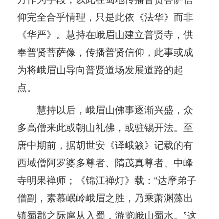
仰完全合乎情理，只是此依《法华》而非
《华严》。慧持在峨眉山建立普贤寺，供
奉普贤菩萨像，传播普贤信仰，此事或成
为将峨眉山导向普贤道场发展道路的起
点。
慧持以后，峨眉山佛事逐渐兴盛，众
多高僧来此或朝山礼佛，或驻锡开法。至
唐中期前，据胡世安《译峨籁》记载的有
西域僧阿罗婆多尊者、隋茂真尊者、中峰
寺明果禅师；《锦江禅灯》载：“达摩弟子
僧副，素慕岷岭峨眉之胜，乃乘萧渊藻出
镇蜀郡之际扈从入蜀，游览峨山蜀水。”这