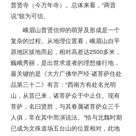
普贤寺（今万年寺）。总体来看，“两晋
说”较为可信。
峨眉山普贤信仰的萌芽及形成是一个
复杂的过程。从地理位置看，峨眉山自平
原地区拔地而起，相对高差达2500多米，
巍峨秀丽，是出世求道者的理想修行地，
最关键的是《大方广佛华严经·诸菩萨住处
品第三十二》有言：“西南方有处名光明
山，从昔已来，诸菩萨众于中止住。现有
菩萨，名曰贤胜，与其眷属诸菩萨众三千
人俱，常在其中而演说法。”恰与北魏时期
已成为文殊道场五台山的位置相对，此地