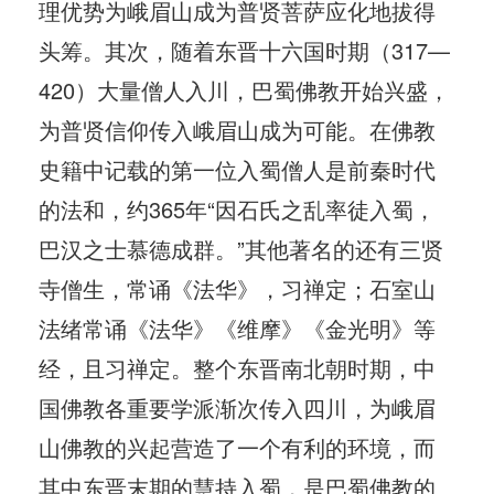
理优势为峨眉山成为普贤菩萨应化地拔得
头筹。其次，随着东晋十六国时期（317—
420）大量僧人入川，巴蜀佛教开始兴盛，
为普贤信仰传入峨眉山成为可能。在佛教
史籍中记载的第一位入蜀僧人是前秦时代
的法和，约365年“因石氏之乱率徒入蜀，
巴汉之士慕德成群。”其他著名的还有三贤
寺僧生，常诵《法华》，习禅定；石室山
法绪常诵《法华》《维摩》《金光明》等
经，且习禅定。整个东晋南北朝时期，中
国佛教各重要学派渐次传入四川，为峨眉
山佛教的兴起营造了一个有利的环境，而
其中东晋末期的慧持入蜀，是巴蜀佛教的