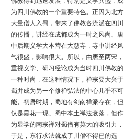
佛教得到迅速发展，特别是义学兴盛，成
为四川佛教的一个重要特色。正因为北方
大量僧人入蜀，带来了佛教各流派在四川
的传播，讲经在成都成为一时之风尚。唐
中后期义学大本营在大慈寺，寺中讲经风
气很盛，影响很大。所以，由唐至两宋，
重视义学、研习经论成为当时四川佛教的
一种时尚，在这种情况下，禅宗要大兴于
蜀并成为另一个修禅弘法的中心几乎不可
能。初唐时期，蜀地有剑南禅派存在，但
仅是昙花一现。蜀中本土禅法衰落，但作
为显学的南宗禅对蜀僧有莫大的吸引力，
于是，东行求法就成了川僧不得已的选