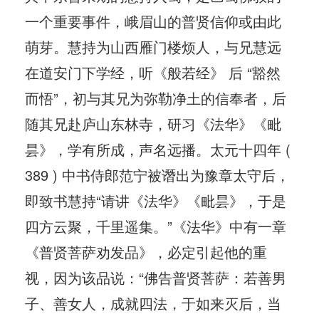
一个重要事件，峨眉山的普贤信仰或由此
萌芽。慧持为山西雁门楼烦人，与兄慧远
在道安门下学经，听《般若经》 后 “豁然
而悟”，初与其兄为弥勒净土的信奉者，后
随其兄赴庐山东林寺，研习《法华》《毗
昙》，学有所成，声名远播。太元十四年 (
389 ) 中书侍郎范宁被谮出为豫章太守后，
即致书慧持“请讲《法华》《毗昙》，于是
四方云聚，千里遥集。”《法华》中有一章
《普贤菩萨劝发品》，必定引起他的重
视，因为该品说：“佛告普贤菩萨：若善男
子、善女人，成就四法，于如来灭后，当