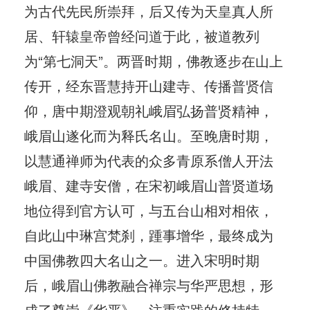
为古代先民所崇拜，后又传为天皇真人所
居、轩辕皇帝曾经问道于此，被道教列
为“第七洞天”。两晋时期，佛教逐步在山上
传开，经东晋慧持开山建寺、传播普贤信
仰，唐中期澄观朝礼峨眉弘扬普贤精神，
峨眉山遂化而为释氏名山。至晚唐时期，
以慧通禅师为代表的众多青原系僧人开法
峨眉、建寺安僧，在宋初峨眉山普贤道场
地位得到官方认可，与五台山相对相依，
自此山中琳宫梵刹，踵事增华，最终成为
中国佛教四大名山之一。进入宋明时期
后，峨眉山佛教融合禅宗与华严思想，形
成了尊崇《华严》、注重实践的修持特