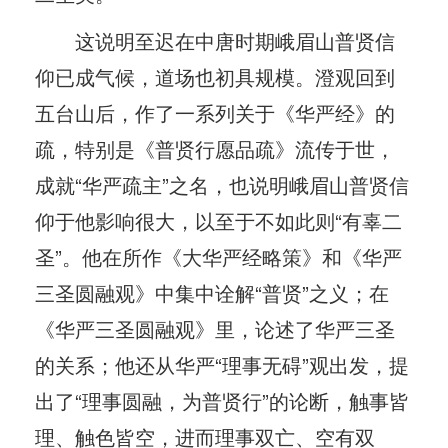
这说明至迟在中唐时期峨眉山普贤信
仰已成气候，道场也初具规模。澄观回到
五台山后，作了一系列关于《华严经》的
疏，特别是《普贤行愿品疏》流传于世，
成就“华严疏主”之名，也说明峨眉山普贤信
仰于他影响很大，以至于不如此则“有辜二
圣”。他在所作《大华严经略策》和《华严
三圣圆融观》中集中诠解“普贤”之义；在
《华严三圣圆融观》里，论述了华严三圣
的关系；他还从华严“理事无碍”观出发，提
出了“理事圆融，为普贤行”的论断，触事皆
理、触色皆空，进而理事双亡、空有双