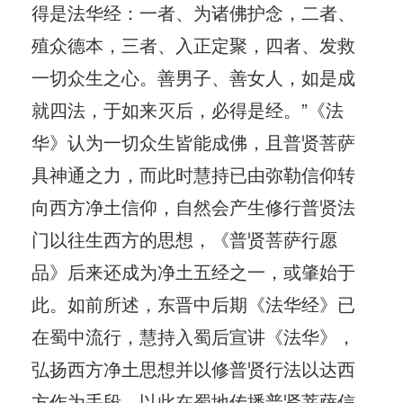
得是法华经：一者、为诸佛护念，二者、
殖众德本，三者、入正定聚，四者、发救
一切众生之心。善男子、善女人，如是成
就四法，于如来灭后，必得是经。”《法
华》认为一切众生皆能成佛，且普贤菩萨
具神通之力，而此时慧持已由弥勒信仰转
向西方净土信仰，自然会产生修行普贤法
门以往生西方的思想，《普贤菩萨行愿
品》后来还成为净土五经之一，或肇始于
此。如前所述，东晋中后期《法华经》已
在蜀中流行，慧持入蜀后宣讲《法华》，
弘扬西方净土思想并以修普贤行法以达西
方作为手段，以此在蜀地传播普贤菩萨信