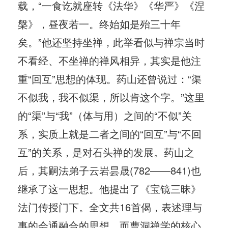
载，“一食讫就座转《法华》《华严》《涅
槃》，昼夜若一。终始如是殆三十年
矣。”他还坚持坐禅，此举看似与禅宗当时
不看经、不坐禅的禅风相异，其实是他注
重“回互”思想的体现。药山还曾说过：“渠
不似我，我不似渠，所以肯这个字。”这里
的“渠”与“我”（体与用）之间的“不似”关
系，实质上就是二者之间的“回互”与“不回
互”的关系，是对石头禅的发展。药山之
后，其嗣法弟子云岩昙晟(782——841)也
继承了这一思想。他提出了《宝镜三昧》
法门传授门下。全文共16首偈，表述理与
事的会通融合的思想。而曹洞禅学的核心