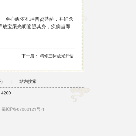
，至心皈依礼拜普贤菩萨，并诵念
手放宝渠光明遍照其身，疾病当即
下一篇：
精修三昧放光开悟
等）
站内搜索
|
4200
蜀ICP备07002121号-1