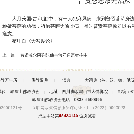
大月氏国(古印度)中，有一人犯麻风病，来到普贤菩萨身边
称赞菩萨的功德，祈愿菩萨为除此病。是时普贤菩萨像即以右
痊愈。
整理自《大智度论》
上一篇：
普贤教念阿弥陀佛与佛同迎愿者往生
佛教万年历
佛教辞典
汉典
大词典（英、汉、德、俄
|
|
|
单位：峨眉山佛教协会
地址：四川省峨眉山市大佛禅院
邮编：61
|
|
峨眉山佛教协会电话：0833-5590995
2000121号
互联网宗教信息服务许可证：川（2022）0000028
您是本站第
55434140
位浏览者