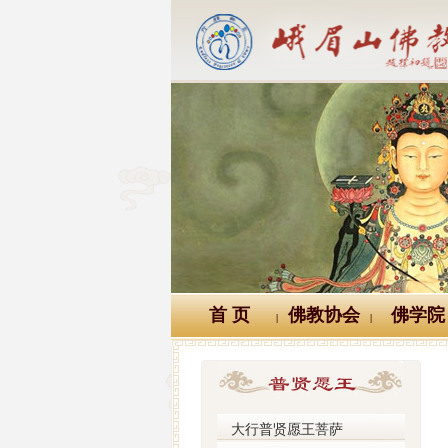
首 页
佛教协会
佛学院
|
|
大行普贤愿王菩萨