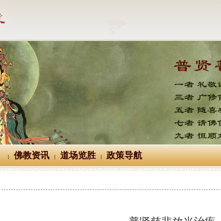
佛教资讯
道场览胜
政策导航
|
|
|
普贤慈悲放光治疾