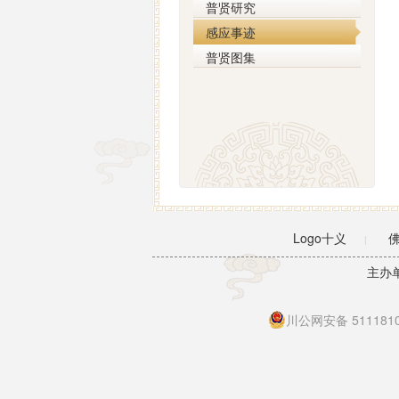
普贤研究
感应事迹
普贤图集
Logo十义
|
主办
川公网安备 5111810