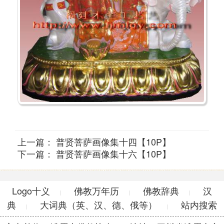
上一篇：
普贤菩萨画像集十四【10P】
下一篇：
普贤菩萨画像集十六【10P】
Logo十义
佛教万年历
佛教辞典
汉
|
|
|
典
大词典（英、汉、德、俄等）
站内搜索
|
|