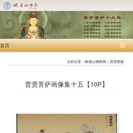
首页

当前位置：峨眉山佛教网 > 普贤图集
普贤菩萨画像集十五【10P】