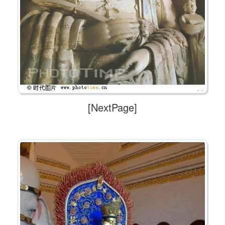
[NextPage]