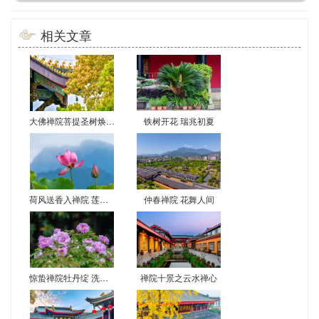
相关文章
大佛禅院菩提圣树焕新彩 尼泊尔移栽二十载现金叶奇观
铁树开花 瑞兆初夏
荷风送香入禅院 莲花初绽映佛光
仲春禅院 花舞人间
惊蛰禅院牡丹绽 洗心赏景正当时
禅院十景之云水禅心