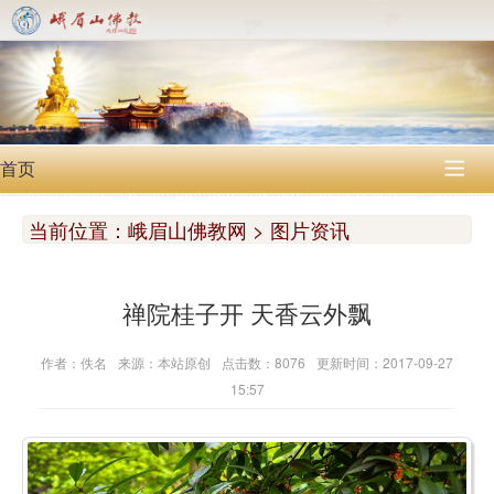
首页

当前位置：
峨眉山佛教网 > 图片资讯
禅院桂子开 天香云外飘
作者：佚名
来源：本站原创
点击数：8076
更新时间：2017-09-27
15:57