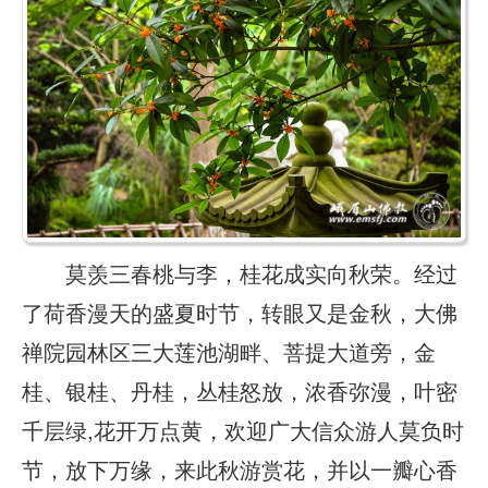
莫羡三春桃与李，桂花成实向秋荣。经过
了荷香漫天的盛夏时节，转眼又是金秋，大佛
禅院园林区三大莲池湖畔、菩提大道旁，金
桂、银桂、丹桂，丛桂怒放，浓香弥漫，叶密
千层绿,花开万点黄，欢迎广大信众游人莫负时
节，放下万缘，来此秋游赏花，并以一瓣心香