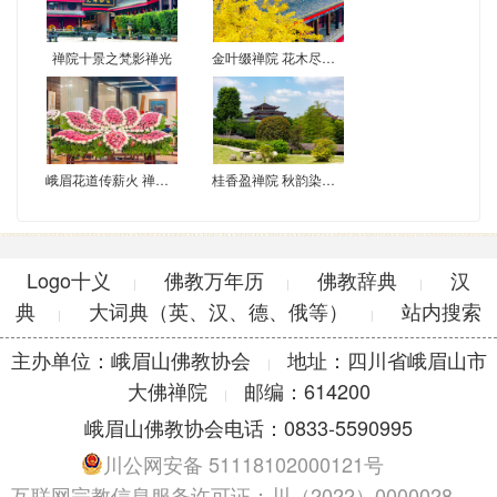
禅院十景之梵影禅光
金叶缀禅院 花木尽梵音
峨眉花道传薪火 禅心供花映古韵
桂香盈禅院 秋韵染峨眉
Logo十义
佛教万年历
佛教辞典
汉
|
|
|
典
大词典（英、汉、德、俄等）
站内搜索
|
|
主办单位：峨眉山佛教协会
地址：四川省峨眉山市
|
大佛禅院
邮编：614200
|
峨眉山佛教协会电话：0833-5590995
川公网安备 51118102000121号
互联网宗教信息服务许可证：川（2022）0000028