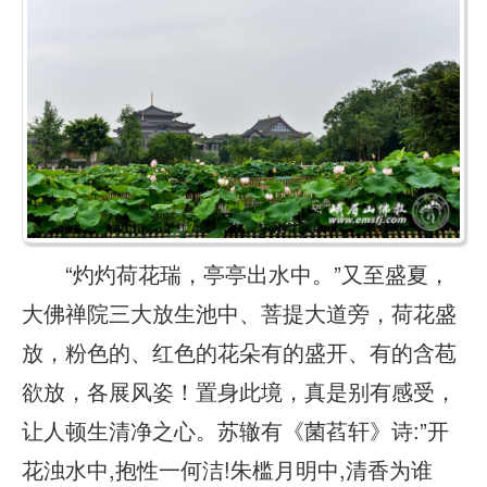
“灼灼荷花瑞，亭亭出水中。”又至盛夏，
大佛禅院三大放生池中、菩提大道旁，荷花盛
放，粉色的、红色的花朵有的盛开、有的含苞
欲放，各展风姿！置身此境，真是别有感受，
让人顿生清净之心。苏辙有《菌萏轩》诗:”开
花浊水中,抱性一何洁!朱槛月明中,清香为谁