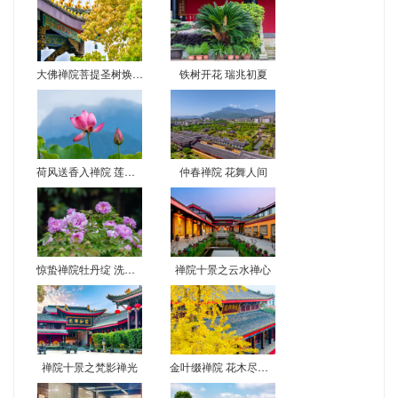
大佛禅院菩提圣树焕新彩 尼泊尔移栽二十载现金叶奇观
铁树开花 瑞兆初夏
荷风送香入禅院 莲花初绽映佛光
仲春禅院 花舞人间
惊蛰禅院牡丹绽 洗心赏景正当时
禅院十景之云水禅心
禅院十景之梵影禅光
金叶缀禅院 花木尽梵音