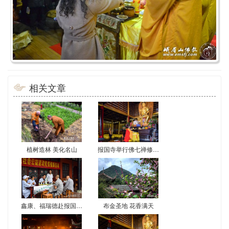
相关文章
植树造林 美化名山
报国寺举行佛七禅修活动
鑫康、福瑞德赴报国寺义诊
布金圣地 花香满天