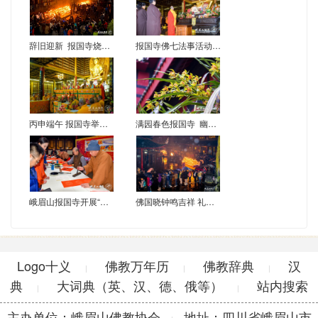
辞旧迎新 报国寺烧子时香、撞平安钟
报国寺佛七法事活动开坛洒净
丙申端午 报国寺举行七大士瑜伽焰口法会
满园春色报国寺 幽兰供佛处处芳
峨眉山报国寺开展“写春联、送祝福”活动
佛国晓钟鸣吉祥 礼佛祈福迎新年
Logo十义
佛教万年历
佛教辞典
汉
|
|
|
典
大词典（英、汉、德、俄等）
站内搜索
|
|
主办单位：峨眉山佛教协会
地址：四川省峨眉山市