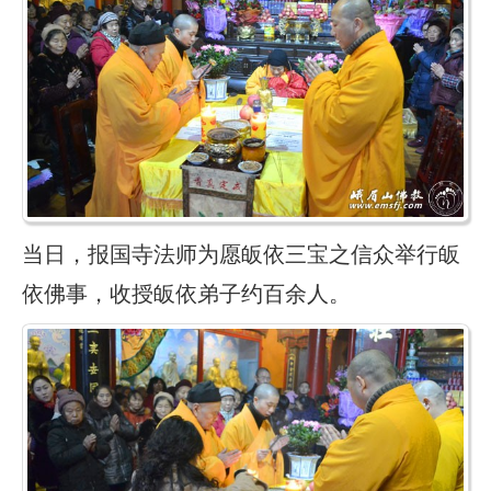
当日，报国寺法师为愿皈依三宝之信众举行皈
依佛事，收授皈依弟子约百余人。