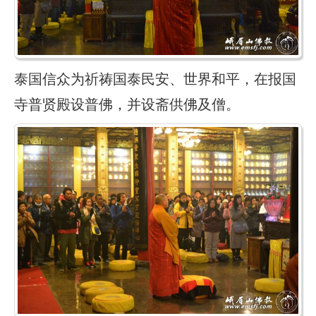
泰国信众为祈祷国泰民安、世界和平，在报国
寺普贤殿设普佛，并设斋供佛及僧。