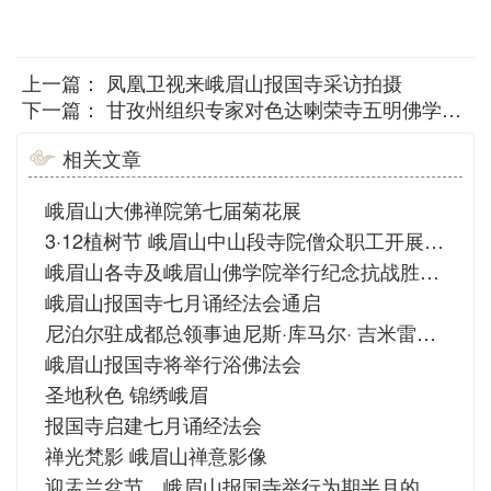
上一篇：
凤凰卫视来峨眉山报国寺采访拍摄
下一篇：
甘孜州组织专家对色达喇荣寺五明佛学院僧尼开展白内障和包虫病检查治疗活动
相关文章
峨眉山大佛禅院第七届菊花展
3·12植树节 峨眉山中山段寺院僧众职工开展植树活动
峨眉山各寺及峨眉山佛学院举行纪念抗战胜利77周年祈祷世界和平活动
峨眉山报国寺七月诵经法会通启
尼泊尔驻成都总领事迪尼斯·库马尔· 吉米雷一行赴峨眉山大佛禅院参观访问
峨眉山报国寺将举行浴佛法会
圣地秋色 锦绣峨眉
报国寺启建七月诵经法会
禅光梵影 峨眉山禅意影像
迎盂兰盆节 峨眉山报国寺举行为期半月的诵经法会