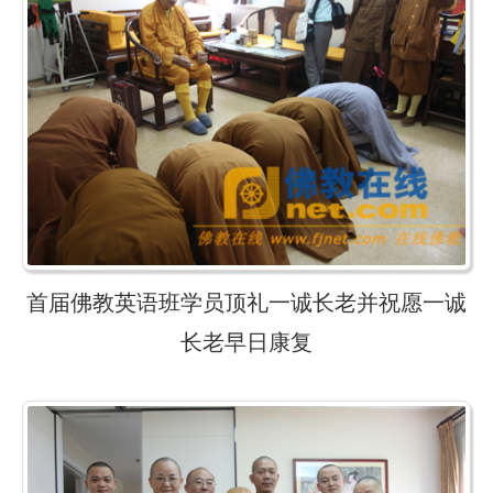
首届佛教英语班学员顶礼一诚长老并祝愿一诚
长老早日康复