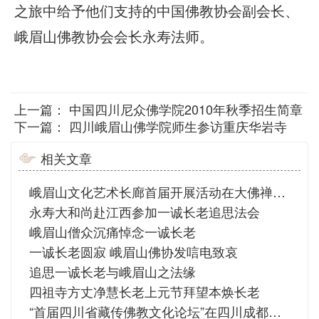
之旅中给予他们支持的中国佛教协会副会长、
峨眉山佛教协会会长永寿法师。
上一篇：
中国四川尼众佛学院2010年秋季招生简章
下一篇：
四川峨眉山佛学院师生参访重庆华岩寺
相关文章
峨眉山文化艺术长廊首届开展活动在大佛禅院举行
永寿大和尚赴江西参加一诚长老追思法会
峨眉山僧众沉痛悼念一诚长老
一诚长老圆寂 峨眉山佛协发唁电致哀
追思一诚长老与峨眉山之法缘
四祖寺方丈净慧长老上元节拜望本焕长老
“首届四川省藏传佛教文化论坛”在四川成都隆重召开