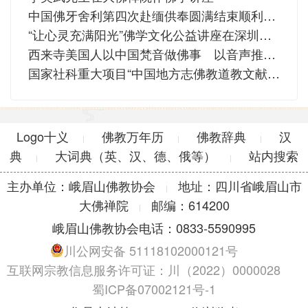
中国佛牙舍利第四次赴缅供奉圆满结束顺利回国
“让心灵充满阳光”佛学文化公益讲座在深圳隆重举行
西来寺美国人以中国梵音做佛事 以音声推动佛教本土化
国家社科重大项目“中国地方志佛教道教文献汇纂开题会议”在人大举行
Logo十义
佛教万年历
佛教辞典
汉
|
|
|
典
大词典（英、汉、德、俄等）
站内搜索
|
|
主办单位：峨眉山佛教协会
地址：四川省峨眉山市
|
大佛禅院
邮编：614200
|
峨眉山佛教协会电话：0833-5590995
川公网安备 51118102000121号
互联网宗教信息服务许可证：川（2022）0000028
蜀ICP备07002121号-1