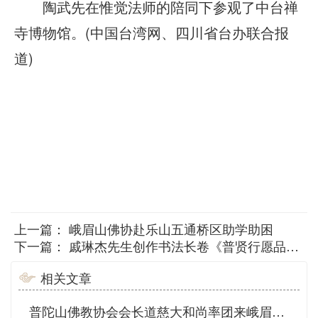
陶武先在惟觉法师的陪同下参观了中台禅
寺博物馆。(中国台湾网、四川省台办联合报
道)
上一篇：
峨眉山佛协赴乐山五通桥区助学助困
下一篇：
戚琳杰先生创作书法长卷《普贤行愿品》 结缘峨眉山
相关文章
普陀山佛教协会会长道慈大和尚率团来峨眉山参访交流